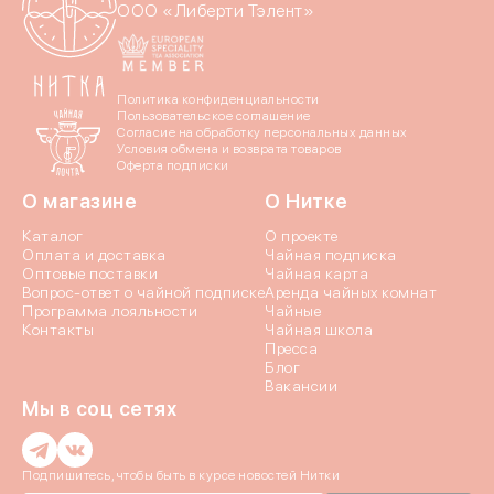
ООО «Либерти Тэлент»
Политика конфиденциальности
Пользовательское соглашение
Согласие на обработку персональных данных
Условия обмена и возврата товаров
Оферта подписки
О магазине
О Нитке
Войдите в ли
Каталог
О проекте
Оплата и доставка
Чайная подписка
Оптовые поставки
Чайная карта
По номеру телефона
Вопрос-ответ о чайной подписке
Аренда чайных комнат
Программа лояльности
Чайные
Контакты
Чайная школа
Яндекс ID
Пресса
Блог
Вакансии
Введите свой номер 
Мы в соц сетях
Номер телефона
Введи
Подпишитесь, чтобы быть в курсе новостей Нитки
Введи