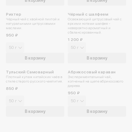
В корзину
В корзину
Рихтер
Чёрный с шалфеем
Чёрный чай с хвойной пихтой и
Освежающий цитрусовый чай с
натуральными цитрусовыми
яркими нотами шалфея -
маслами.
невероятно ароматный и
сбалансированный.
950 ₽
1 200 ₽
50 г
50 г
В корзину
В корзину
Войдите в ли
Тульский Самоварный
Абрикосовый караван
ПРОБУЙТЕ ХОЛОДНЫМ
Плотный купаж китайских чаёв в
Экспериментальный чай,
стиле старого русского чаепития.
копченый на щепе абрикосового
дерева.
По номеру телефона
850 ₽
950 ₽
50 г
50 г
Яндекс ID
В корзину
В корзину
Введите свой номер 