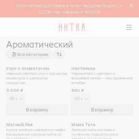
Бесплатная доставка в пункт выдачи Яндекс и
СДЭК при заказе от 4000₽
Ароматический
Все категории
Улун с османтусом
Настенька
Нежный светлый улун с ароматом
Чёрный чай с цветами и
османтуса и цветочной
вишнёвой нотой — как признание
сладостью.
в любви.
3 000 ₽
950 ₽
50 г
50 г
В корзину
В корзину
Мятный Лев
Мама Тута
ПРОБУЙТЕ ХОЛОДНЫМ
Купаж зелёных кавказских чаёв с
Зелёный чай с листьями
несколькими сортами мяты из
тутовника, подсолнухом и