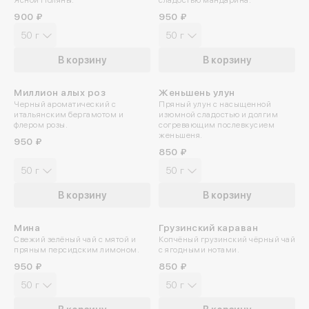
Ясной Поляны.
сладостью мандарина.
900 ₽
950 ₽
50 г
50 г
В корзину
В корзину
Миллион алых роз
Женьшень улун
Черный ароматический с
Пряный улун с насыщенной
итальянским бергамотом и
изюмной сладостью и долгим
флером розы.
согревающим послевкусием
женьшеня.
950 ₽
850 ₽
50 г
50 г
В корзину
В корзину
Мина
Грузинский караван
Свежий зелёный чай с мятой и
Копчёный грузинский чёрный чай
пряным персидским лимоном.
с ягодными нотами.
950 ₽
850 ₽
50 г
50 г