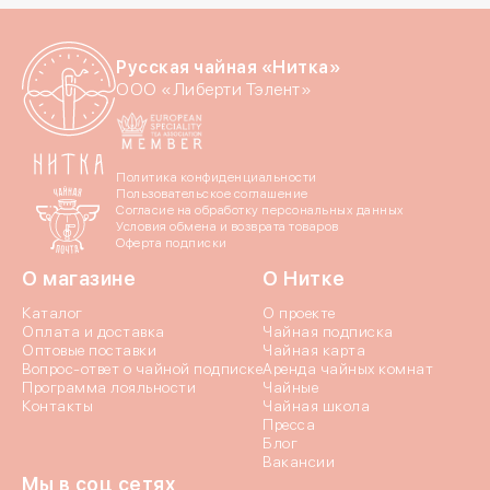
Номер телефона
Даю согласие на обраб
Русская чайная «Нитка»
ООО «Либерти Тэлент»
Даю согласие c
политик
Политика конфиденциальности
Пользовательское соглашение
Согласие на обработку персональных данных
Условия обмена и возврата товаров
Оферта подписки
О магазине
О Нитке
Отпр
Каталог
О проекте
Оплата и доставка
Чайная подписка
Оптовые поставки
Чайная карта
Вопрос-ответ о чайной подписке
Аренда чайных комнат
Программа лояльности
Чайные
Контакты
Чайная школа
Пресса
Блог
Вакансии
Мы в соц сетях