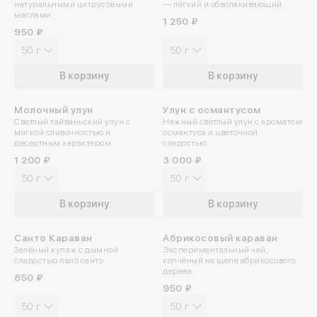
натуральными цитрусовыми
— лёгкий и обволакивающий.
маслами.
1 250 ₽
950 ₽
50 г
50 г
В корзину
В корзину
Молочный улун
Улун с османтусом
Светлый тайваньский улун с
Нежный светлый улун с ароматом
мягкой сливочностью и
османтуса и цветочной
десертным характером.
сладостью.
1 200 ₽
3 000 ₽
50 г
50 г
В корзину
В корзину
Санто Караван
Абрикосовый караван
Зелёный купаж с дымной
Экспериментальный чай,
сладостью пало санто.
копченый на щепе абрикосового
дерева.
850 ₽
950 ₽
50 г
50 г