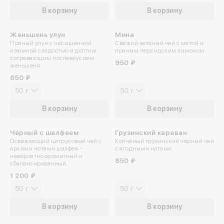
В корзину
В корзину
Женьшень улун
Мина
Пряный улун с насыщенной
Свежий зелёный чай с мятой и
изюмной сладостью и долгим
пряным персидским лимоном.
согревающим послевкусием
950 ₽
женьшеня.
850 ₽
50 г
50 г
В корзину
В корзину
Войдите в ли
Чёрный с шалфеем
Грузинский караван
Освежающий цитрусовый чай с
Копчёный грузинский чёрный чай
яркими нотами шалфея -
с ягодными нотами.
По номеру телефона
невероятно ароматный и
850 ₽
сбалансированный.
Яндекс ID
1 200 ₽
50 г
50 г
Введите свой номер 
В корзину
В корзину