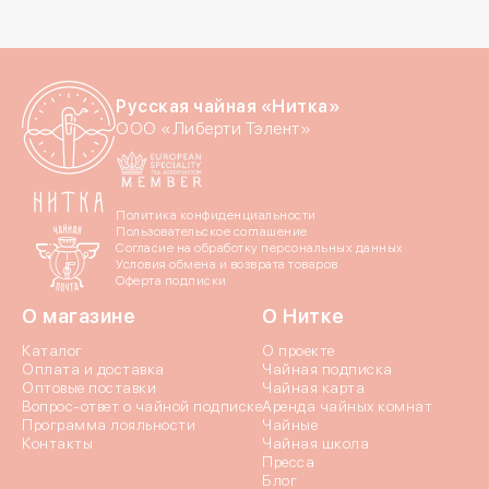
Номер телефона
Даю согласие на обраб
Даю согласие c
политик
Русская чайная «Нитка»
ООО «Либерти Тэлент»
Политика конфиденциальности
Пользовательское соглашение
Согласие на обработку персональных данных
Условия обмена и возврата товаров
Оферта подписки
Отпр
О магазине
О Нитке
Каталог
О проекте
Оплата и доставка
Чайная подписка
Оптовые поставки
Чайная карта
Вопрос-ответ о чайной подписке
Аренда чайных комнат
Программа лояльности
Чайные
Контакты
Чайная школа
Пресса
Блог