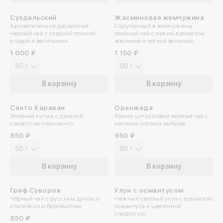
Суздальский
Жасминовая жемчужина
ПРОБУЙТЕ ХОЛОДНЫМ
Ароматический десертный
Скрученный в жемчужины
черный чай с сладкой темной
зелёный чай с ярким ароматом
ягодой и васильком.
жасмина и лёгкой ванилью.
1 000 ₽
1 150 ₽
50 г
50 г
В корзину
В корзину
Санто Караван
Оранжада
Зелёный купаж с дымной
Яркий цитрусовый черный чай с
сладостью пало санто.
легкими нотами имбиря
850 ₽
950 ₽
50 г
50 г
В корзину
В корзину
Граф Суворов
Улун с османтусом
ПРОБУЙТЕ ХОЛОДНЫМ
Чёрный чай с русским духом и
Нежный светлый улун с ароматом
италийским бергамотом.
османтуса и цветочной
сладостью.
850 ₽