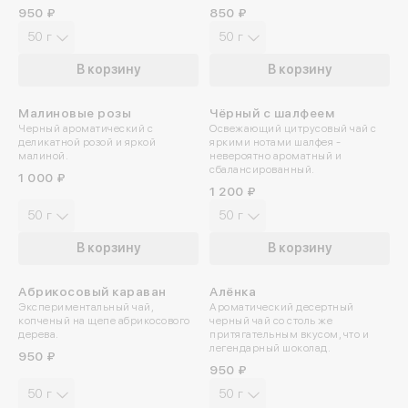
950 ₽
850 ₽
Войдите в ли
50 г
50 г
В корзину
В корзину
По номеру телефона
Малиновые розы
Чёрный с шалфеем
Яндекс ID
Черный ароматический с
Освежающий цитрусовый чай с
деликатной розой и яркой
яркими нотами шалфея -
малиной.
невероятно ароматный и
Введите свой номер 
сбалансированный.
1 000 ₽
1 200 ₽
50 г
50 г
Номер телефона
В корзину
В корзину
Даю согласие на обраб
Абрикосовый караван
Алёнка
Даю согласие c
политик
Экспериментальный чай,
Ароматический десертный
копченый на щепе абрикосового
черный чай со столь же
дерева.
притягательным вкусом, что и
легендарный шоколад.
950 ₽
950 ₽
50 г
50 г