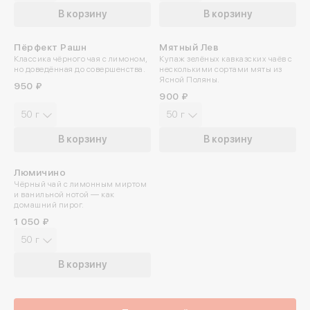
В корзину
В корзину
Отпр
Пёрфект Рашн
Мятный Лев
ПРОБУЙТЕ ХОЛОДНЫМ
Классика чёрного чая с лимоном,
Купаж зелёных кавказских чаёв с
но доведённая до совершенства.
несколькими сортами мяты из
Ясной Поляны.
950 ₽
900 ₽
50 г
50 г
В корзину
В корзину
Люмичино
Чёрный чай с лимонным миртом
и ванильной нотой — как
домашний пирог.
1 050 ₽
50 г
В корзину