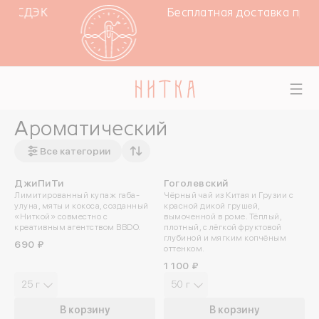
ат СДЭК
Бесплатная доставка при за
Ароматический
Все категории
ДжиПиТи
Гоголевский
НОВИНКА
НОВИНКА
Лимитированный купаж габа-
Чёрный чай из Китая и Грузии с
улуна, мяты и кокоса, созданный
красной дикой грушей,
«Ниткой» совместно с
вымоченной в роме. Тёплый,
креативным агентством BBDO.
плотный, с лёгкой фруктовой
глубиной и мягким копчёным
690 ₽
оттенком.
1 100 ₽
25 г
50 г
В корзину
В корзину