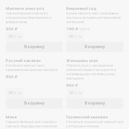
Миллион алых роз
Вишневый сад
-20%
Черный ароматический с
Купаж чёрного чая с вишнёвым
итальянским бергамотом и
листом и натуральной вишнёвой
флером розы.
эссенцией.
950 ₽
760 ₽
950 ₽
50 г
50 г
В корзину
В корзину
Русский караван
Женьшень улун
ПРОБУЙТЕ ХОЛОДНЫМ
Копчёный чёрный чай с
Пряный улун с насыщенной
карамельным дымом саксаула.
изюмной сладостью и долгим
согревающим послевкусием
850 ₽
женьшеня.
850 ₽
50 г
50 г
В корзину
В корзину
Мина
Грузинский караван
Свежий зелёный чай с мятой и
Копчёный грузинский чёрный чай
пряным персидским лимоном.
с ягодными нотами.