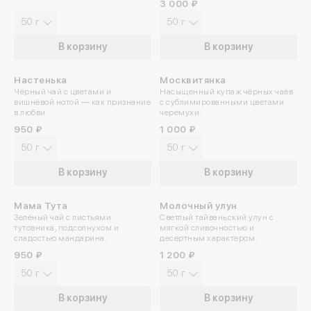
3 000 ₽
50 г
50 г
В корзину
В корзину
Настенька
Москвитянка
ПРОБУЙТЕ ХОЛОДНЫМ
Чёрный чай с цветами и
Насыщенный купаж чёрных чаёв
вишнёвой нотой — как признание
с сублимированными цветами
в любви.
черёмухи.
950 ₽
1 000 ₽
50 г
50 г
В корзину
В корзину
Мама Тута
Молочный улун
Зелёный чай с листьями
Светлый тайваньский улун с
тутовника, подсолнухом и
мягкой сливочностью и
сладостью мандарина.
десертным характером.
950 ₽
1 200 ₽
50 г
50 г
В корзину
В корзину