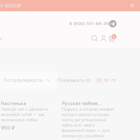
от 4000₽
8 (800) 101-69-35
Поиск
0
ы
По популярности
Показывать по:
25
50
75
Настенька
Русская чайная
Чёрный чай с цветами и
традиция |
Подарок, в котором оживает
вишнёвой нотой — как
русская чайная культура:
Подарочный набор
признание в любви.
книга, дегустационный
набор из 8 чаёв и
950 ₽
фирменный пакет — для
неспешных, душевных