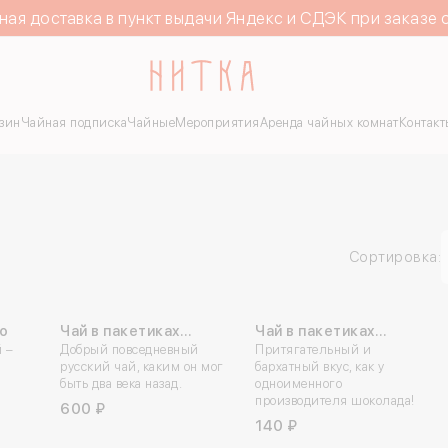
ная доставка в пункт выдачи Яндекс и СДЭК при заказе 
зин
Чайная подписка
Чайные
Мероприятия
Аренда чайных комнат
Контакт
Сортировка:
о
Чай в пакетиках
Чай в пакетиках
 –
«Тульский
Добрый повседневный
«Алёнка»
Притягательный и
русский чай, каким он мог
бархатный вкус, как у
Самоварный»
быть два века назад.
одноименного
производителя шоколада!
600 ₽
140 ₽