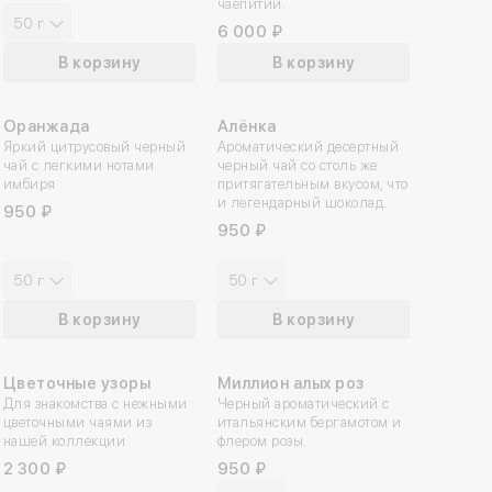
чаепитий.
50 г
6 000 ₽
В корзину
В корзину
Оранжада
Алёнка
Яркий цитрусовый черный
Ароматический десертный
чай с легкими нотами
черный чай со столь же
имбиря
притягательным вкусом, что
и легендарный шоколад.
950 ₽
950 ₽
50 г
50 г
В корзину
В корзину
Цветочные узоры
Миллион алых роз
Для знакомства с нежными
Черный ароматический с
цветочными чаями из
итальянским бергамотом и
нашей коллекции
флером розы.
2 300 ₽
950 ₽