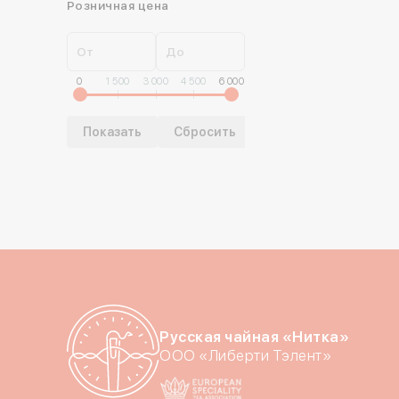
Розничная цена
От
До
0
1 500
3 000
4 500
6 000
Русская чайная «Нитка»
ООО «Либерти Тэлент»