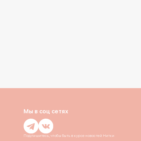
литикой конфиденциальности
Отправить
Закрыть
Отправить
Отправить
Отправить
ть код повторно можно
через
2:54
Мы в соц сетях
Подпишитесь, чтобы быть в курсе новостей Нитки