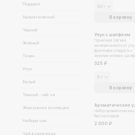
Подарки
50 г
Ароматический
В корзину
Черный
Улун с шалфеем
Приятная лёгкая
Зеленый
минеральность от улу
фруктовая сладость с
Тизан
яркими нотами шалф
325 ₽
Улун
8 г
Белый
В корзину
Темный - хей ча
Ароматические у
Жемчужная коллекция
Набор ароматических
бестселлеров
Наборы чая
2 000 ₽
Чай в пакетиках