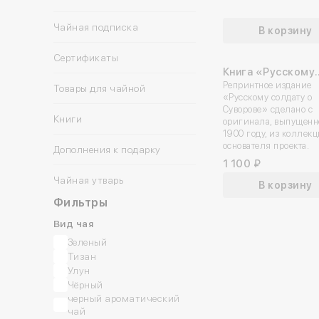
Чайная подписка
В корзину
Сертификаты
Книга «Русскому
солдату о Сувор
Репринтное издание
Товары для чайной
«Русскому солдату о
Суворове» сделано с
Книги
оригинала, выпущенн
1900 году, из коллек
основателя проекта.
Дополнения к подарку
1 100 ₽
Коллекционные открытки
Чайная утварь
В корзину
Открытки
Фильтры
Плакаты
Вид чая
Подарочная упаковка
Зеленый
Конфеты
Тизан
Улун
Чёрный
черный ароматический
чай