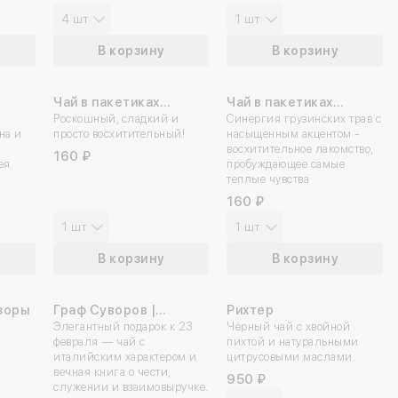
4 шт
1 шт
В корзину
В корзину
Чай в пакетиках
Чай в пакетиках
«Кустодиевский»
Роскошный, сладкий и
«Любовь с грузинским
Синергия грузинских трав с
на и
просто восхитительный!
насыщенным акцентом -
акцентом»
восхитительное лакомство,
160 ₽
ея.
пробуждающее самые
теплые чувства
160 ₽
1 шт
1 шт
В корзину
В корзину
зоры
Граф Суворов |
Рихтер
Подарочный набор
Элегантный подарок к 23
Чёрный чай с хвойной
февраля — чай с
пихтой и натуральными
италийским характером и
цитрусовыми маслами.
вечная книга о чести,
950 ₽
служении и взаимовыручке.