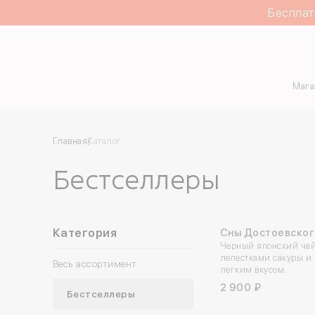
Бесплат
Каталог
Мага
Главная
Каталог
Бестселлеры
Категория
Сны Достоевског
Черный японский чай
лепестками сакуры и
Весь ассортимент
легким вкусом.
2 900 ₽
Бестселлеры