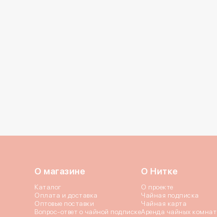
02.10.2024
03.11.2024
Даю согласие c
по
Отправи
О магазине
О Нитке
Каталог
О проекте
Оплата и доставка
Чайная подписка
Оптовые поставки
Чайная карта
Вопрос-ответ о чайной подписке
Аренда чайных комнат