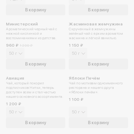
В корзину
В корзину
Министерский
Жасминовая жемчужина
-20%
ПРОБУЙТЕ ХОЛОДНЫМ
Ароматический черный чай с
Скрученный в жемчужины
нежной кислинкой и
зелёный чай с ярким ароматом
воспоминаниями из детства.
жасмина и лёгкой ванилью.
960 ₽
1 150 ₽
1 200 ₽
50 г
50 г
В корзину
В корзину
Авиация
Яблоки Печём
НОВИНКА
НОВИНКА
Чай, который покорил
Чай по мотивам одноименного
подписчиков Нитки, теперь
ресторана и нашего друга
доступен всем и стал частью
«Яблоки печём».
нашего основного ассортимента.
1 100 ₽
1 200 ₽
50 г
50 г
В корзину
В корзину
Войдите в ли