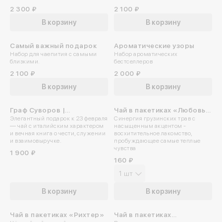
2 300 ₽
2 100 ₽
В корзину
В корзину
Самый важный подарок
Ароматические узоры
Набор для чаепития с самыми
Набор ароматических
близкими.
бестселлеров
2 100 ₽
2 000 ₽
В корзину
В корзину
Граф Суворов |
Чай в пакетиках «Любовь с
Элегантный подарок к 23 февраля
Синергия грузинских трав с
Подарочный набор
грузинским акцентом»
— чай с италийским характером
насыщенным акцентом -
и вечная книга о чести, служении
восхитительное лакомство,
и взаимовыручке.
пробуждающее самые теплые
чувства
1 900 ₽
160 ₽
1 шт
В корзину
В корзину
Чай в пакетиках «Рихтер»
Чай в пакетиках