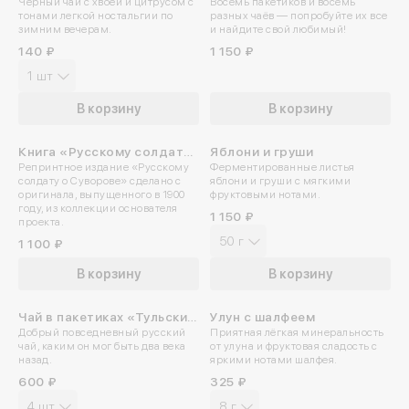
Чёрный чай с хвоей и цитрусом с
Восемь пакетиков и восемь
«Ассорти»
тонами легкой ностальгии по
разных чаёв — попробуйте их все
зимним вечерам.
и найдите свой любимый!
140 ₽
1 150 ₽
1 шт
В корзину
В корзину
Книга «Русскому солдату
Яблони и груши
ПРОБУЙТЕ ХОЛОДНЫМ
Репринтное издание «Русскому
Ферментированные листья
о Суворове»
солдату о Суворове» сделано с
яблони и груши с мягкими
оригинала, выпущенного в 1900
фруктовыми нотами.
году, из коллекции основателя
1 150 ₽
проекта.
50 г
1 100 ₽
В корзину
В корзину
Чай в пакетиках «Тульский
Улун с шалфеем
Добрый повседневный русский
Приятная лёгкая минеральность
Самоварный»
чай, каким он мог быть два века
от улуна и фруктовая сладость с
назад.
яркими нотами шалфея.
600 ₽
325 ₽
4 шт
8 г