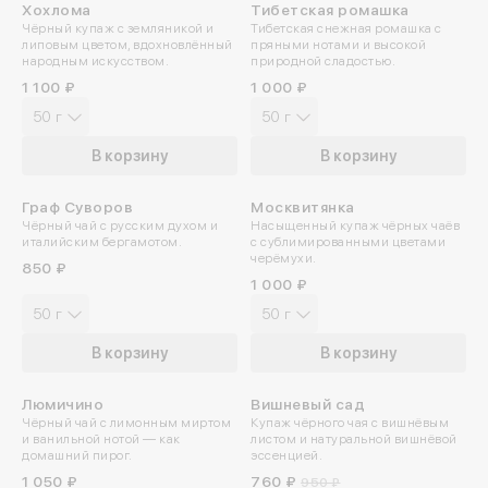
Хохлома
Тибетская ромашка
ПРОБУЙТЕ ХОЛОДНЫМ
Чёрный купаж с земляникой и
Тибетская снежная ромашка с
По номеру телефона
липовым цветом, вдохновлённый
пряными нотами и высокой
народным искусством.
природной сладостью.
Яндекс ID
1 100 ₽
1 000 ₽
50 г
50 г
Введите свой номер 
В корзину
В корзину
Номер телефона
Граф Суворов
Москвитянка
ПРОБУЙТЕ ХОЛОДНЫМ
ПРОБУЙТЕ ХОЛОДНЫМ
Чёрный чай с русским духом и
Насыщенный купаж чёрных чаёв
италийским бергамотом.
с сублимированными цветами
Даю согласие на обраб
черёмухи.
850 ₽
1 000 ₽
Даю согласие c
политик
50 г
50 г
В корзину
В корзину
Люмичино
Вишневый сад
-20%
Чёрный чай с лимонным миртом
Купаж чёрного чая с вишнёвым
и ванильной нотой — как
листом и натуральной вишнёвой
домашний пирог.
эссенцией.
1 050 ₽
760 ₽
950 ₽
Отпр