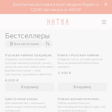
Бесплатная доставка в пункт выдачи Яндекс и
СДЭК при заказе от 4000₽
Бестселлеры
Все категории
Русская чайная традиция |
Книга «Русская чайная
Подарок, в котором оживает
Создали книгу, которая должна
Подарочный набор
традиция»
русская чайная культура: книга,
быть в семейной библиотеке
дегустационный набор из 8 чаёв и
каждого.
фирменный пакет — для
3 300 ₽
неспешных, душевных чаепитий.
6 000 ₽
В корзину
В корзину
Цветочные узоры
Новые ароматические
Для знакомства с нежными
Набор ароматических
узоры
цветочными чаями из нашей
бестселлеров последних двух лет
коллекции
из нашей коллекции