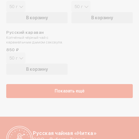
50 г
50 г
В корзину
В корзину
Русский караван
ПРОБУЙТЕ ХОЛОДНЫМ
Копчёный чёрный чай с
карамельным дымом саксаула.
850 ₽
50 г
В корзину
Показать ещё
Русская чайная «Нитка»