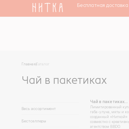
 СДЭК
Бесплатная доставка пр
Каталог
Главная
Каталог
Чай в пакетиках
Чай в пакетиках
«ДжиПиТи» 4 шт
Лимитированный куп
Весь ассортимент
габа-улуна, мяты и ко
созданный «Ниткой»
Бестселлеры
совместно с креатив
агентством BBDO.