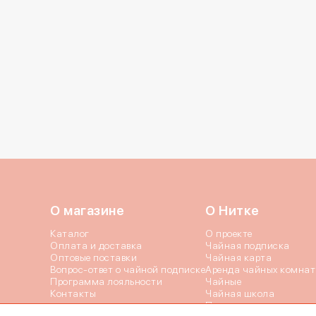
Даю согласие c
по
Отправи
О магазине
О Нитке
Каталог
О проекте
Оплата и доставка
Чайная подписка
Оптовые поставки
Чайная карта
Вопрос-ответ о чайной подписке
Аренда чайных комнат
Программа лояльности
Чайные
Контакты
Чайная школа
Пресса