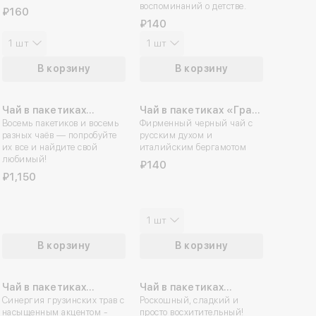
воспоминаний о детстве.
₽160
₽140
1 шт
1 шт
В корзину
В корзину
Чай в пакетиках
Чай в пакетиках «Граф
«Ассорти»
Восемь пакетиков и восемь
Суворов»
Фирменный черный чай с
разных чаёв — попробуйте
русским духом и
их все и найдите свой
италийским бергамотом
любимый!
₽140
₽1,150
1 шт
В корзину
В корзину
Чай в пакетиках
Чай в пакетиках
«Любовь с грузинским
Синергия грузинских трав с
«Кустодиевский»
Роскошный, сладкий и
насыщенным акцентом -
просто восхитительный!
акцентом»