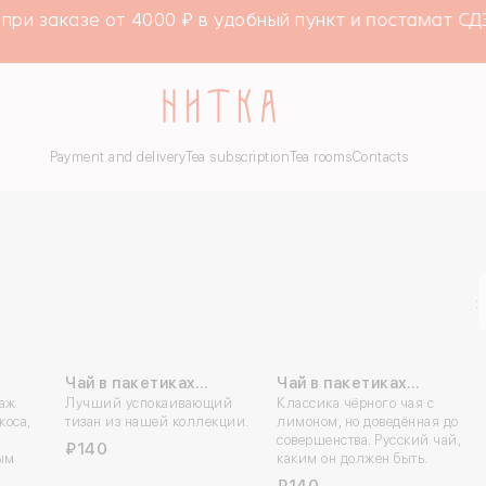
и заказе от 4000 ₽ в удобный пункт и постамат СДЭК
Payment and delivery
Tea subscription
Tea rooms
Contacts
:
Чай в пакетиках
Чай в пакетиках
аж
«Тишина»
Лучший успокаивающий
«Пёрфект Рашн»
Классика чёрного чая с
коса,
тизан из нашей коллекции.
лимоном, но доведённая до
совершенства. Русский чай,
₽140
ным
каким он должен быть.
₽140