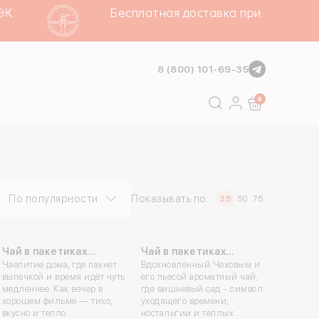
Бесплатная доставка при заказе от 4
8 (800) 101-69-35
Go
0
По популярности
Показывать по:
25
50
75
Чай в пакетиках
Чай в пакетиках
«Люмичино»
Чаепитие дома, где пахнет
«Вишнёвый сад»
Вдохновлённый Чеховым и
выпечкой и время идёт чуть
его пьесой ароматный чай,
медленнее. Как вечер в
где вишневый сад - символ
хорошем фильме — тихо,
уходящего времени,
вкусно и тепло.
ностальгии и теплых