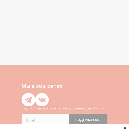
литикой конфиденциальности
Отправить
Закрыть
Отправить
Отправить
Отправить
ть код повторно можно
через
2:54
Мы в соц сетях
Подпишитесь, чтобы быть в курсе новостей Нитки
Подписаться
Даю согласие c
политикой