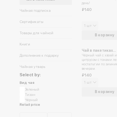
день!
₽140
Чайная подписка
Сертификаты
1 шт
Товары для чайной
В корзину
Книги
Чай в пакетиках
Дополнения к подарку
«Рихтер»
Чёрный чай с хвоей и
цитрусом с тонами ле
ностальгии по зимни
Коллекционные открытки
Чайная утварь
вечерам.
Открытки
Select by:
₽140
Плакаты
1 шт
Вид чая
Подарочная упаковка
Зеленый
В корзину
Конфеты
Тизан
Чёрный
Retail price