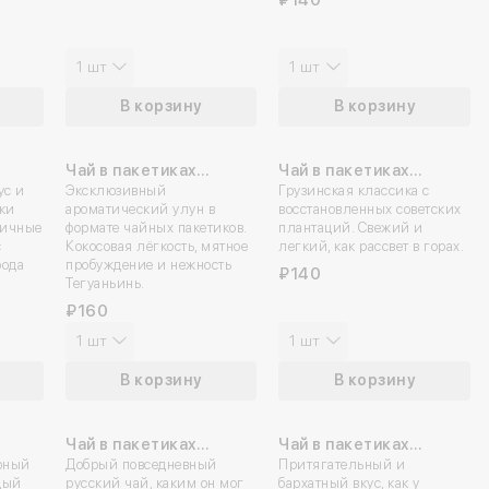
1 шт
1 шт
В корзину
В корзину
Чай в пакетиках
Чай в пакетиках
ус и
«Минта»
Эксклюзивный
«Плантационный»
Грузинская классика с
тки
ароматический улун в
восстановленных советских
ничные
формате чайных пакетиков.
плантаций. Свежий и
с
Кокосовая лёгкость, мятное
легкий, как рассвет в горах.
рода
пробуждение и нежность
₽140
Тегуаньинь.
₽160
1 шт
1 шт
В корзину
В корзину
Чай в пакетиках
Чай в пакетиках
н»
рный
«Тульский
Добрый повседневный
«Алёнка»
Притягательный и
дый
русский чай, каким он мог
бархатный вкус, как у
Самоварный»