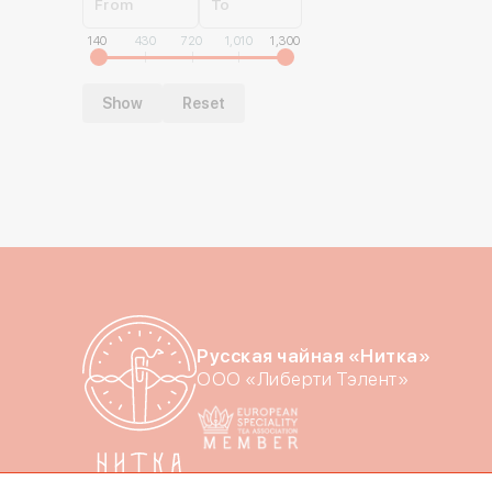
From
To
140
430
720
1,010
1,300
Русская чайная «Нитка»
ООО «Либерти Тэлент»
Политика конфиденциальности