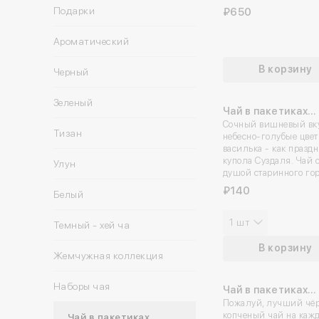
Подарки
₽650
Ароматический
В корзину
Черный
Зеленый
Чай в пакетиках
«Суздальский»
Сочный вишневый вк
Тизан
небесно-голубые цве
василька - как празд
купола Суздаля. Чай 
Улун
душой старинного го
₽140
Белый
1 шт
Темный - хей ча
В корзину
Жемчужная коллекция
Наборы чая
Чай в пакетиках
«Русский карава
Пожалуй, лучший чё
копченый чай на каж
Чай в пакетиках