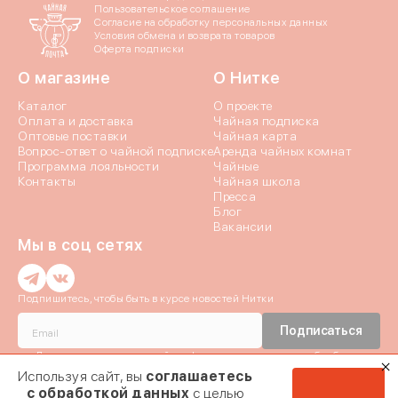
Пользовательское соглашение
Согласие на обработку персональных данных
Яндекс ID
Условия обмена и возврата товаров
Оферта подписки
О магазине
О Нитке
Введите свой номер 
Каталог
О проекте
Оплата и доставка
Чайная подписка
Номер телефона
Оптовые поставки
Чайная карта
Вопрос-ответ о чайной подписке
Аренда чайных комнат
Даю согласие на обраб
Программа лояльности
Чайные
Контакты
Чайная школа
Пресса
Даю согласие c
политик
Блог
Вакансии
Мы в соц сетях
Введи
Подпишитесь, чтобы быть в курсе новостей Нитки
Введи
Истори
Подписаться
Даю согласие c
политикой конфиденциальности
и на обработку
Отпр
Мы отправили код
Персональных данных
Используя сайт, вы
соглашаетесь
Если эта почта при
номер + 7 (9
Даю согласие на получение
почтовой рассылки
Заявка на ко
с обработкой данных
с целью
мы отправил