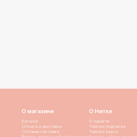
Даю согласие на 
02.10.2024
03.11.2024
Даю согласие c
по
Отправи
О магазине
О Нитке
Каталог
О проекте
Оплата и доставка
Чайная подписка
Оптовые поставки
Чайная карта
Вопрос-ответ о чайной подписке
Аренда чайных комнат