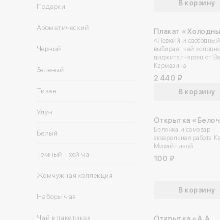
В корзину
Подарки
Ароматический
Плакат «Холодны
чай» A2
«Ловкий и свободны
Черный
выбирает чай холод
диджитал-эрзац от В
Кармазина
Зеленый
2 440 ₽
Тизан
В корзину
Улун
Открытка «Белоч
Белочка и самовар -
Белый
акварельная работа К
Михайлиной
Темный - хей ча
100 ₽
Жемчужная коллекция
В корзину
Наборы чая
Чай в пакетиках
Открытка «А.А.