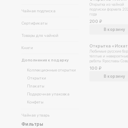
Вознесенский»
Открытка из чайной
подписки формата 20
Чайная подписка
года
200 ₽
Сертификаты
В корзину
Товары для чайной
Открытка «Иска
Книги
Любимые русские бо
тёплые и невероятны
Дополнения к подарку
работы Ярославы Сов
100 ₽
Коллекционные открытки
В корзину
Открытки
Плакаты
Подарочная упаковка
Конфеты
Чайная утварь
Фильтры