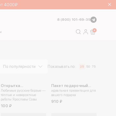
от 4000₽
8 (800) 101-69-35
Поиск
0
ы
По популярности
Показывать по:
25
50
75
Открытка
Пакет подарочный
«Влюбленные»
Любимые русские борзые —
«Какой восторг!»
идеальная презентация для
тёплые и невероятные
вашего подарка
работы Ярославы Совы
910 ₽
100 ₽