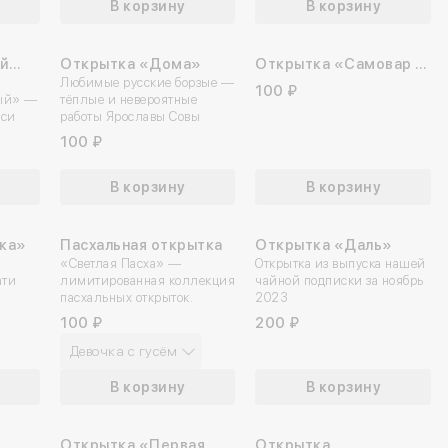
В корзину
В корзину
й
Открытка «Дома»
Открытка «Самовар в
й
Любимые русские борзые —
русском стиле»
100 ₽
ный» —
тёплые и невероятные
аси
работы Ярославы Совы
100 ₽
В корзину
В корзину
ка»
Пасхальная открытка
Открытка «Даль»
«Светлая Пасха» —
Открытка из выпуска нашей
ати
лимитированная коллекция
чайной подписки за ноябрь
пасхальных открыток.
2023
100 ₽
200 ₽
Девочка с гусём
В корзину
В корзину
Открытка «Первая
Открытка