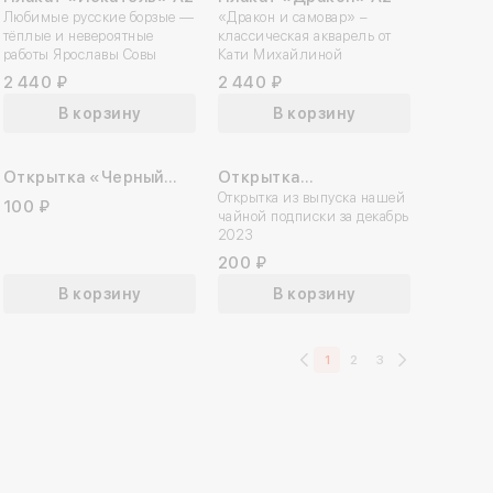
Любимые русские борзые —
«Дракон и самовар» –
тёплые и невероятные
классическая акварель от
работы Ярославы Совы
Кати Михайлиной
2 440 ₽
2 440 ₽
В корзину
В корзину
Открытка «Черный
Открытка
История оплат
самовар»
«Кандинский»
Открытка из выпуска нашей
100 ₽
 в личный кабинет
на
 отправлена,
дите код
дите код
чайной подписки за декабрь
2023
ельно хотите Выйти
вительно хотите
вительно хотите
тацию
пасибо!
200 ₽
ного кабинета?
ить подписку?
енить заказ?
В корзину
В корзину
она
По email
Яндекс ID
 вами в ближайшее время.
та привязана к аккаунту,
ли код подтверждения
 + 7 (960) 809 26 83
равили на неё код
е по заказу будут утеряны
1
2
3
Да, отменить
Да, выйти
ер телефона
дтверждения.
Да, отменить заказ
обработку
Персональных данных