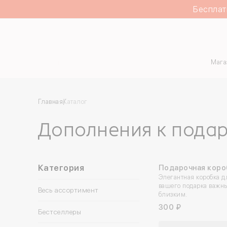
Бесплат
Каталог
Мага
Главная
Каталог
Дополнения к пода
Категория
Подарочная коро
Элегантная коробка д
вашего подарка важн
Весь ассортимент
близким.
300 ₽
Бестселлеры