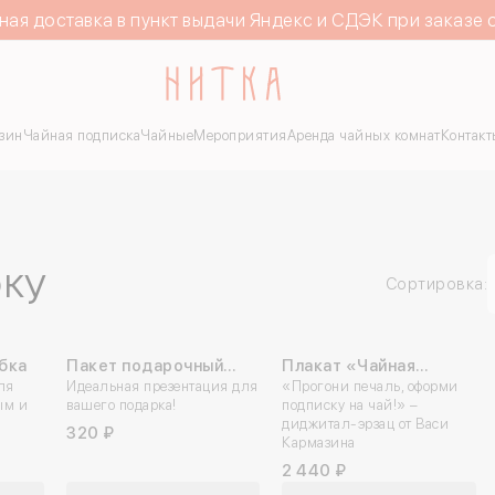
ная доставка в пункт выдачи Яндекс и СДЭК при заказе 
зин
Чайная подписка
Чайные
Мероприятия
Аренда чайных комнат
Контакт
рку
Сортировка:
бка
Пакет подарочный
Плакат «Чайная
ля
«Только верить!»
Идеальная презентация для
подписка» А2
«Прогони печаль, оформи
ым и
вашего подарка!
подписку на чай!» –
диджитал-эрзац от Васи
320 ₽
Кармазина
2 440 ₽