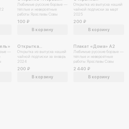
грусть»
Любимые русские борзые —
«Вернадский»
Открытка из выпуска нашей
22
тёплые и невероятные
чайной подписки за март
работы Ярославы Совы
2025
100 ₽
200 ₽
В корзину
В корзину
тель»
Открытка
Плакат «Дома» А2
рзые —
«Пастернак»
Открытка из выпуска нашей
Любимые русские борзые —
Войдите
Заявка 
Заявка
Вве
Вве
е
чайной подписки за январь
тёплые и невероятные
ы
2024
работы Ярославы Совы
Вы действит
Вы дейст
Вы дейст
консуль
с
200 ₽
2 440 ₽
из лич
отмен
отм
03.02.2024
В корзину
В корзину
По номеру телеф
02.03.2024
Мы свяжемся с
Если эта поч
Мы отправи
02.04.2024
на номер
мы отп
03.05.2024
После отмены все данны
Номер телефона
Отмена
Отмена
Введите свой ном
по
01.06.2024
01.07.2024
02.08.2024
Ваше имя
Отмена
Номер телефона
Ошибка списания
03.08.2024
Даю согласие на 
02.09.2024