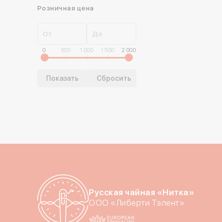
Розничная цена
От
До
0
500
1 000
1 500
2 000
Русская чайная «Нитка»
ООО «Либерти Тэлент»