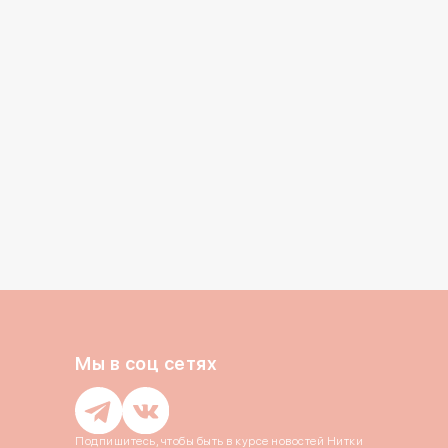
обработку
Персональных данных
литикой конфиденциальности
Отправить
Закрыть
Отправить
Отправить
Отправить
ть код повторно можно
через
2:54
Мы в соц сетях
Подпишитесь, чтобы быть в курсе новостей Нитки