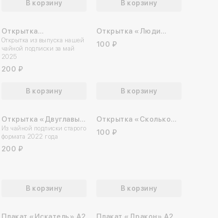
В корзину
В корзину
Открытка
Открытка «Люди
«Чайковский»
Открытка из выпуска нашей
живы любовью»
100 ₽
чайной подписки за май
2025
200 ₽
В корзину
В корзину
Открытка «Двуглавый
Открытка «Сколько
Орёл. Фрагмент
Из чайной подписки старого
сердец...»
100 ₽
формата 2022 года
открытки 1915 года»
200 ₽
В корзину
В корзину
Плакат «Искатель» А2
Плакат «Дракон» А2