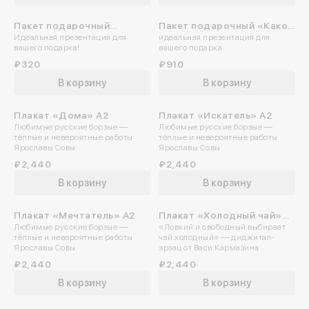
Пакет подарочный
Пакет подарочный «Какой
Идеальная презентация для
идеальная презентация для
«Только верить!»
восторг!»
вашего подарка!
вашего подарка
₽320
₽910
В корзину
В корзину
Плакат «Дома» А2
Плакат «Искатель» А2
Любимые русские борзые —
Любимые русские борзые —
тёплые и невероятные работы
тёплые и невероятные работы
Ярославы Совы
Ярославы Совы
₽2,440
₽2,440
В корзину
В корзину
Плакат «Мечтатель» А2
Плакат «Холодный чай»
Любимые русские борзые —
«Ловкий и свободный выбирает
A2
тёплые и невероятные работы
чай холодный» — диджитал-
Ярославы Совы
эрзац от Васи Кармазина
₽2,440
₽2,440
В корзину
В корзину