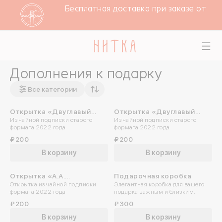
Бесплатная доставка при заказе от 400
Дополнения к подарку
Все категории
Открытка «Двуглавый
Открытка «Двуглавый
Из чайной подписки старого
Из чайной подписки старого
Орёл»
Орёл. Фрагмент открытки
формата 2022 года
формата 2022 года
1915 года»
₽200
₽200
В корзину
В корзину
Открытка «А.А.
Подарочная коробка
Открытка из чайной подписки
Элегантная коробка для вашего
Вознесенский»
формата 2022 года
подарка важным и близким.
₽200
₽300
В корзину
В корзину