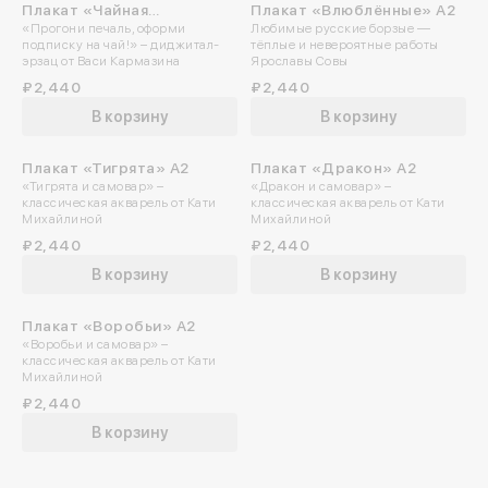
Плакат «Чайная
Плакат «Влюблённые» А2
«Прогони печаль, оформи
Любимые русские борзые —
подписка» А2
подписку на чай!» – диджитал-
тёплые и невероятные работы
эрзац от Васи Кармазина
Ярославы Совы
₽2,440
₽2,440
В корзину
В корзину
Плакат «Тигрята» А2
Плакат «Дракон» А2
«Тигрята и самовар» –
«Дракон и самовар» –
классическая акварель от Кати
классическая акварель от Кати
Михайлиной
Михайлиной
₽2,440
₽2,440
Войдите в ли
В корзину
В корзину
По номеру телефона
Плакат «Воробьи» А2
«Воробьи и самовар» –
классическая акварель от Кати
Яндекс ID
Михайлиной
₽2,440
Введите свой номер 
В корзину