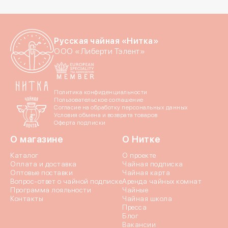
Номер телефона
Даю согласие на обраб
Русская чайная «Нитка»
Даю согласие c
политик
ООО «Либерти Тэлент»
Политика конфиденциальности
Пользовательское соглашение
Согласие на обработку персональных данных
Условия обмена и возврата товаров
Оферта подписки
Отпр
О магазине
О Нитке
Каталог
О проекте
Оплата и доставка
Чайная подписка
Оптовые поставки
Чайная карта
Вопрос-ответ о чайной подписке
Аренда чайных комнат
Программа лояльности
Чайные
Контакты
Чайная школа
Пресса
Блог
Вакансии