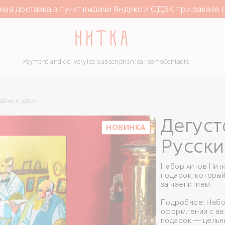
ная доставка в пункт выдачи Яндекс и СДЭК при заказе 
Payment and delivery
Tea subscription
Tea rooms
Contacts
чайные узоры
Дегус
НОВИНКА
Русски
Набор хитов Нит
подарок, который
за чаепитием.
Подробное: Набо
оформлении с ав
подарок — цельны