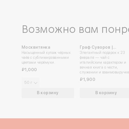
Возможно вам понр
Москвитянка
Граф Суворов |
ПРОБУЙТЕ ХОЛОДНЫМ
Насыщенный купаж чёрных
Подарочный набор
Элегантный подарок к 23
чаёв с сублимированными
февраля — чай с
цветами черёмухи.
италийским характером и
вечная книга о чести,
₽1,000
служении и взаимовыручке
₽1,900
50 г
В корзину
В корзину