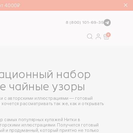
от 4000₽
8 (800) 101-69-35
Go
0
тационный набор
НОВИНКА
е чайные узоры
ки с авторскими иллюстрациями — готовый
 хочется рассматривать так же, как и открывать
р самых популярных купажей Нитки в
торскими иллюстрациями. Получился готовый
й и продуманный, который приятно не только