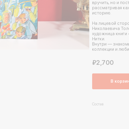
вручить, но и по
рассматривая ка
историю.
На лицевой стор
Николаевича Тол
художница книги 
Нитки.
Внутри — знаком
коллекции и люби
₽2,700
В корзи
Состав