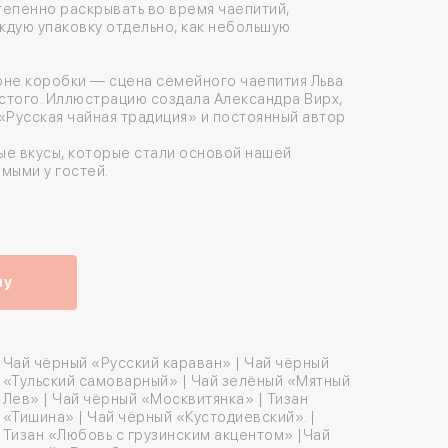
степенно раскрывать во время чаепитий,
ждую упаковку отдельно, как небольшую
оне коробки — сцена семейного чаепития Льва
стого. Иллюстрацию создала Александра Вирх,
«Русская чайная традиция» и постоянный автор
ые вкусы, которые стали основой нашей
мыми у гостей.
ну
Чай чёрный «Русский караван» | Чай чёрный
«Тульский самоварный» | Чай зелёный «Мятный
Лев» | Чай чёрный «Москвитянка» | Тизан
«Тишина» | Чай чёрный «Кустодиевский». |
Тизан «Любовь с грузинским акцентом» |Чай