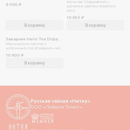
вкуса чая. Сладковатый, с
8 500 ₽
ароматом цветов и жареного
риса.
10 550 ₽
В корзину
В корзину
Заварник Hario Tea Dripper
Максимально простой и
Largo 800 мл
эстетичный способ заварить чай
10 900 ₽
В корзину
Русская чайная «Нитка»
ООО «Либерти Тэлент»
Войдите в ли
По номеру телефона