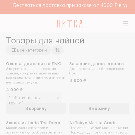
Бесплатная доставка при заказе от 4000 ₽ в удо
Товары для чайной
Все категории
Основа для напитка ЛЬЮ
Заварник для холодного
Это универсальная вкусовая
Для настоящих любителей колд
(1л)
чая Hario Cold Brew
основа, которая позволяет вам
брю!
наслаждаться напитками всего за
4 900 ₽
несколько секунд.
4 000 ₽
"Габа-копченая
груша"
В корзину
В корзину
Заварник Hario Tea Dripper
AirTokyo Матча Grade
Максимально простой и
Премиальный чай матча из Китая.
Largo 350 мл
Ceremony 250 гр
эстетичный способ заварить чай
Подходит для ценителей чистого