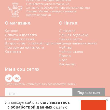
Политика конфиденциальности
Пользовательское соглашение
Яндекс ID
Согласие на обработку персональных данных
Условия обмена и возврата товаров
Оферта подписки
Введите свой номер 
О магазине
О Нитке
Каталог
О проекте
Номер телефона
Оплата и доставка
Чайная подписка
Оптовые поставки
Чайная карта
Вопрос-ответ о чайной подписке
Аренда чайных комнат
Даю согласие на обраб
Программа лояльности
Чайные
Контакты
Чайная школа
Даю согласие c
политик
Пресса
Блог
Вакансии
Мы в соц сетях
Введи
Введи
Подпишитесь, чтобы быть в курсе новостей Нитки
Истори
Подписаться
Отпр
Мы отправили код
Даю согласие c
политикой конфиденциальности
и на обработку
Используя сайт, вы
соглашаетесь
Если эта почта при
Персональных данных
номер + 7 (9
Заявка на ко
с обработкой данных
с целью
мы отправил
Даю согласие на получение
почтовой рассылки
03.02.2024