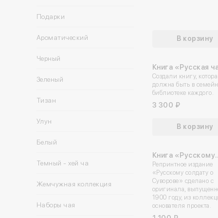
Подарки
Ароматический
В корзину
Черный
Книга «Русская ч
традиция»
Создали книгу, котор
Зеленый
должна быть в семей
библиотеке каждого.
Тизан
3 300 ₽
Улун
В корзину
Белый
Книга «Русскому
Темный - хей ча
солдату о Сувор
Репринтное издание
«Русскому солдату о
Суворове» сделано с
Жемчужная коллекция
оригинала, выпущенн
1900 году, из коллек
Наборы чая
основателя проекта.
1 100 ₽