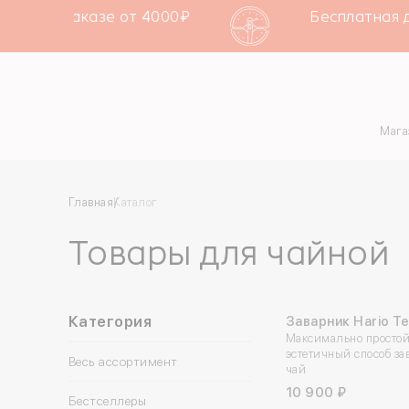
К при заказе от 4000₽
Бесплатная дос
Каталог
Мага
Главная
Каталог
Товары для чайной
Категория
Заварник Hario T
Максимально простой
Dripper Lar
эстетичный способ за
Весь ассортимент
чай
10 900 ₽
Бестселлеры