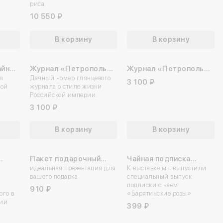
риса.
10 550 ₽
В корзину
В корзину
айная
Журнал «Петрополь»
Журнал «Петрополь»
НОВИНКА
ая
№004
Дачный номер глянцевого
№003
3 100 ₽
ной
журнала о стиле жизни
Российской империи.
3 100 ₽
В корзину
В корзину
Пакет подарочный
Чайная подписка
НОВИНКА
ове»
«Какой восторг!»
идеальная презентация для
«Барятинская»
К выставке мы выпустили
вашего подарка
специальный выпуск
подписки с чаем
910 ₽
ого в
«Барятинские розы»
ции
399 ₽