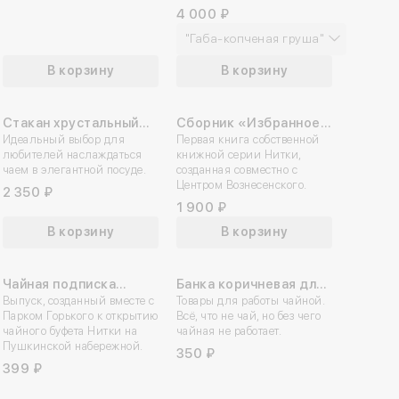
4 000 ₽
"Габа-копченая груша"
В корзину
В корзину
Стакан хрустальный
Сборник «Избранное.
НОВИНКА
+18
Бахметьевский завод
Идеальный выбор для
Андрей
Первая книга собственной
любителей наслаждаться
книжной серии Нитки,
Вознесенский»
чаем в элегантной посуде.
созданная совместно с
Центром Вознесенского.
2 350 ₽
1 900 ₽
В корзину
В корзину
Чайная подписка
Банка коричневая для
НОВИНКА
«Бетти»
Выпуск, созданный вместе с
россыпи 0,35 л
Товары для работы чайной.
Парком Горького к открытию
Всё, что не чай, но без чего
чайного буфета Нитки на
чайная не работает.
Пушкинской набережной.
350 ₽
399 ₽