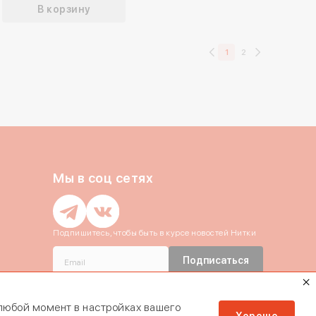
В корзину
Закрыть
1
2
Отправить
Отправить
Отправить
ть код повторно можно
через
2:54
Мы в соц сетях
Подпишитесь, чтобы быть в курсе новостей Нитки
Подписаться
Даю согласие c
политикой
конфиденциальности
и на обработку
Персональных данных
 любой момент в настройках вашего