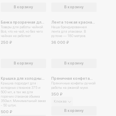
В корзину
В корзину
Банка прозрачная для
Лента тонкая красная
История оплат
заготовок 0,2 л
Товары для работы чайной.
Нитка
Наша брендированная
Всё, что не чай, но без чего
лента для упаковки. В
 в личный кабинет
на
 отправлена,
дите код
дите код
чайная не работает.
рулоне — 180 метров.
250 ₽
36 000 ₽
ельно хотите Выйти
вительно хотите
вительно хотите
тацию
пасибо!
ного кабинета?
ить подписку?
енить заказ?
она
По email
Яндекс ID
 вами в ближайшее время.
та привязана к аккаунту,
ли код подтверждения
В корзину
В корзину
 + 7 (960) 809 26 83
равили на неё код
е по заказу будут утеряны
Да, отменить
Да, выйти
ер телефона
дтверждения.
Крышка для холодных
Пряничная конфета
НОВИНКА
и горячих стаканов ПП
Крышка подходит для :
ручной работы
Пряничные конфеты ручной
Да, отменить заказ
холодных стаканов 375 и
работы на ржаной муке.
D90
500 мл, а так же для
350 ₽
горячих стаканов обьема
обработку
Персональных данных
обработку
Персональных данных
350мл. Минимальный заказ
Клюква
- 50 штук.
литикой конфиденциальности
В корзину
500 ₽
Отправить