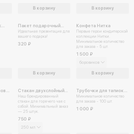
В корзину
В корзину
к
Пакет подарочный
Конфета Нитка
«Только верить!»
Идеальная презентация для
Первые герои кондитерской
вашего подарка!
коллекции Нитки.
Войдите
Заявка 
Заявка
Вве
Вве
Минимальное количество
320 ₽
для заказа - 5 шт.
Вы действит
Вы дейст
Вы дейст
консуль
с
1 500 ₽
из лич
отмен
отм
03.02.2024
боровиков
По номеру телеф
02.03.2024
Мы свяжемся с
Если эта поч
Мы отправи
02.04.2024
В корзину
В корзину
на номер
мы отп
03.05.2024
После отмены все данны
Номер телефона
Отмена
Отмена
Введите свой ном
по
01.06.2024
01.07.2024
новый
Стакан двухслойный
Трубочки для тапиоки
02.08.2024
ько
для горячих напитков с
Наш брендированный
широкие
Минимальное количество
Ваше имя
Отмена
Номер телефона
стакан для горячего чая с
для заказа - 100 шт.
Ошибка списания
дизайном
03.08.2024
собой. Минимальный заказ
1 000 ₽
— 25 штук.
Даю согласие на 
02.09.2024
Даю согласие на 
02.10.2024
750 ₽
03.11.2024
250 мл
Даю согласие c
по