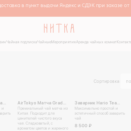
тавка в пункт выдачи Яндекс и СДЭК при заказе от 4
зин
Чайная подписка
Чайные
Мероприятия
Аренда чайных комнат
Контакт
Сортировка:
по
ea
AirTokyo Матча Grade
Заварник Hario Tea
 и
go 800 мл
Ceremony 250 гр
Премиальный чай матча из
Максимально простой и
Dripper Largo 350 мл
варить
Китая. Подходит для
эстетичный способ заварить
ценителей чистого вкуса
чай
чая. Сладковатый, с
8 500 ₽
ароматом цветов и жареного