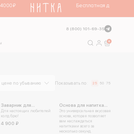
000₽
Бесплатная доставка в пу
8 (800) 101-69-35
Поиск
0
ы
 цене по убыванию
Показывать по:
25
50
75
Заварник для
Основа для напитка
холодного чая Hario
Для настоящих любителей
ЛЬЮ (1л)
Это универсальная вкусовая
колд брю!
основа, которая позволяет
Cold Brew
вам наслаждаться
4 900 ₽
напитками всего за
несколько секунд.