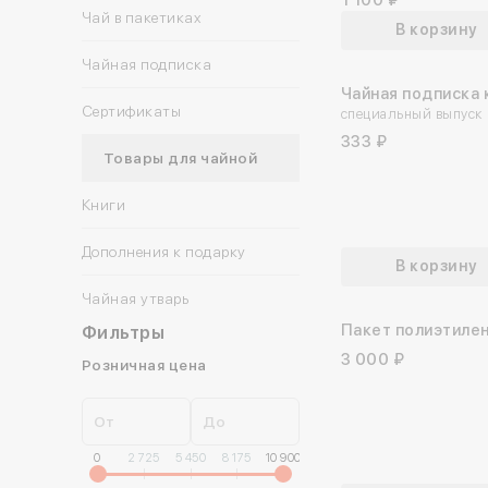
Чай в пакетиках
В корзину
Чайная подписка
Чайная подписка 
Сертификаты
юбилею Зои
специальный выпуск
Богуславской
333 ₽
Товары для чайной
Книги
Дополнения к подарку
В корзину
Коллекционные открытки
Чайная утварь
Открытки
Пакет полиэтиле
Фильтры
Плакаты
прозрачный «Тол
3 000 ₽
Розничная цена
верить»
Подарочная упаковка
Конфеты
От
До
0
2 725
5 450
8 175
10 900