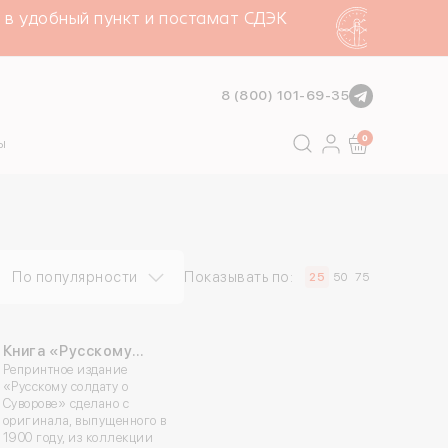
 удобный пункт и постамат СДЭК
Беспл
8 (800) 101-69-35
Поиск
0
ы
По популярности
Показывать по:
25
50
75
Книга «Русскому
солдату о Суворове»
Репринтное издание
«Русскому солдату о
Суворове» сделано с
оригинала, выпущенного в
1900 году, из коллекции