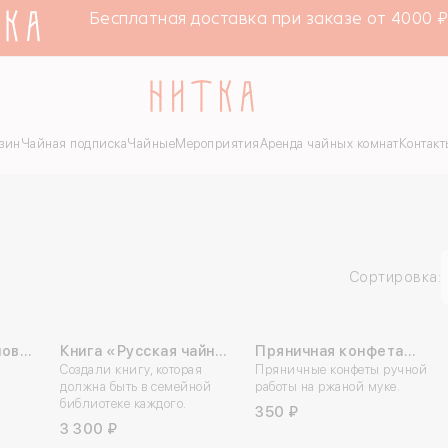
Бесплатная доставка при заказе от 4000 ₽ в
зин
Чайная подписка
Чайные
Мероприятия
Аренда чайных комнат
Контакт
Сортировка:
новый
Книга «Русская чайная
Пряничная конфета
НОВИНКА
ько
традиция»
Создали книгу, которая
ручной работы
Пряничные конфеты ручной
должна быть в семейной
работы на ржаной муке.
библиотеке каждого.
350 ₽
3 300 ₽