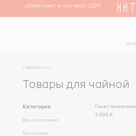
0 ₽ в удобный пункт и постамат СДЭК
Каталог
Мага
Главная
Каталог
Товары для чайной
Категория
Пакет полиэтиле
прозрачный «Тол
3 000 ₽
верить»
Весь ассортимент
Бестселлеры