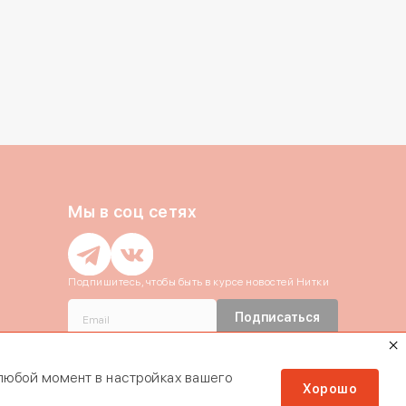
Закрыть
Отправить
Отправить
Отправить
ть код повторно можно
через
2:54
Мы в соц сетях
Подпишитесь, чтобы быть в курсе новостей Нитки
Подписаться
Даю согласие c
политикой
конфиденциальности
и на обработку
Персональных данных
 любой момент в настройках вашего
Хорошо
Даю согласие на получение
почтовой
рассылки