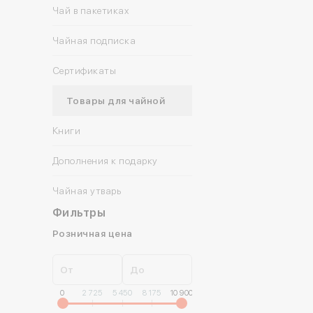
Чай в пакетиках
Чайная подписка
Сертификаты
Товары для чайной
Книги
Дополнения к подарку
Коллекционные открытки
Чайная утварь
Открытки
Фильтры
Плакаты
Розничная цена
Подарочная упаковка
Конфеты
От
До
0
2 725
5 450
8 175
10 900