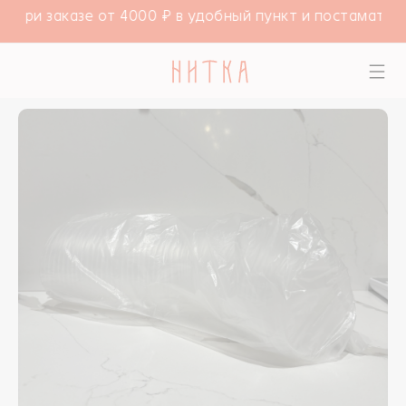
а при заказе от 4000 ₽ в удобный пункт и постамат С