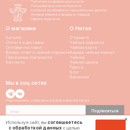
Политика конфиденциальности
Пользовательское соглашение
Яндекс ID
Согласие на обработку персональных данных
Условия обмена и возврата товаров
Оферта подписки
Введите свой номер 
О магазине
О Нитке
Каталог
О проекте
Номер телефона
Оплата и доставка
Чайная подписка
Оптовые поставки
Чайная карта
Вопрос-ответ о чайной подписке
Аренда чайных комнат
Даю согласие на обраб
Программа лояльности
Чайные
Контакты
Чайная школа
Даю согласие c
политик
Пресса
Блог
Вакансии
Мы в соц сетях
Введи
Введи
Подпишитесь, чтобы быть в курсе новостей Нитки
Истори
Подписаться
Отпр
Мы отправили код
Даю согласие c
политикой конфиденциальности
и на обработку
Используя сайт, вы
соглашаетесь
Если эта почта при
Персональных данных
номер + 7 (9
Заявка на ко
с обработкой данных
с целью
мы отправил
Даю согласие на получение
почтовой рассылки
03.02.2024