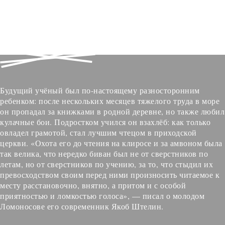
Верхи златых зыбей пловцам сверкают
в очи.
(отрывок из «Пётр Великий:
героическая поэма»)
Будущий учёный был по-настоящему разносторонним
ребенком: после нескольких месяцев тяжелого труда в море
он пропадал за книжками в родной деревне, но также любил
кулачные бои. Подростком учился он взахлёб: как только
овладел грамотой, стал лучшим чтецом в приходской
церкви. «Охота его до чтения на клиросе и за амвоном была
так велика, что нередко биван был не от сверстников по
летам, но от сверстников по учению, за то, что стыдил их
превосходством своим перед ними произносить читаемое к
месту расстановочно, внятно, а притом и с особой
приятностью и ломкостью голоса», — писал о молодом
Ломоносове его современник Якоб Штелин.