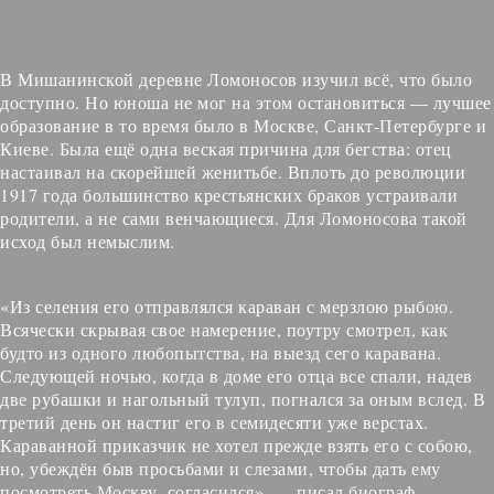
В Мишанинской деревне Ломоносов изучил всё, что было
доступно. Но юноша не мог на этом остановиться — лучшее
образование в то время было в Москве, Санкт-Петербурге и
Киеве. Была ещё одна веская причина для бегства: отец
настаивал на скорейшей женитьбе. Вплоть до революции
1917 года большинство крестьянских браков устраивали
родители, а не сами венчающиеся. Для Ломоносова такой
исход был немыслим.
«Из селения его отправлялся караван с мерзлою рыбою.
Всячески скрывая свое намерение, поутру смотрел, как
будто из одного любопытства, на выезд сего каравана.
Следующей ночью, когда в доме его отца все спали, надев
две рубашки и нагольный тулуп, погнался за оным вслед. В
третий день он настиг его в семидесяти уже верстах.
Караванной приказчик не хотел прежде взять его с собою,
но, убеждён быв просьбами и слезами, чтобы дать ему
посмотреть Москву, согласился», — писал биограф