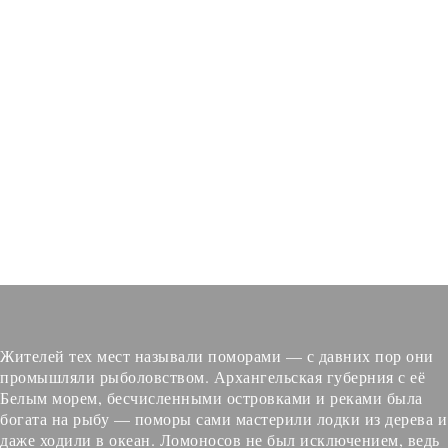
Жителей тех мест называли поморами — с давних пор они
промышляли рыболовством. Архангельская губерния с её
Белым морем, бесчисленными островками и реками была
богата на рыбу — поморы сами мастерили лодки из дерева и
даже ходили в океан. Ломоносов не был исключением, ведь