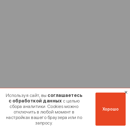
Введи
Введи
Истори
Мы отправили код
Используя сайт, вы
соглашаетесь
Если эта почта при
номер + 7 (9
Заявка на ко
с обработкой данных
с целью
мы отправил
03.02.2024
сбора аналитики. Cookies можно
подтвер
02.03.2024
Хорошо
отключить в любой момент в
02.04.2024
настройках вашего браузера или по
Вы действит
0
03.05.2024
запросу.
Номер телефона
Заявка от
01.06.2024
Вы действит
Вы действит
Каталог
Поиск
Корзина
Войти
отменит