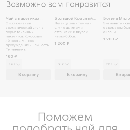
Возможно вам понравится
Чай в пакетиках
Большой Красный
Богиня Мил
Эксклюзивный
Легендарный тёмный
Знаменитый св
«Минта»
Халат
ароматический улун в
улун с дымными
с ароматом бел
формате чайных
оттенками и вкусом
сирени.
пакетиков. Кокосовая
какао-бобов.
1 200 ₽
лёгкость, мятное
1 200 ₽
пробуждение и нежность
Тегуаньинь.
160 ₽
1 шт
50 г
50 г
В корзину
В корзину
В корз
Войдите в ли
Поможем
подобрать чай для