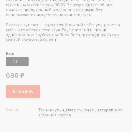
креативным агентством BBDO. В эпоху нейросетей это
продукт, придуманный и сделанный людьми без
использования искусственного интеллекта.
В основе купажа — грузинский тёмный габа-улун, листья
мяты и кокосовая эссенция. Вкус плотный и свежий
одновременно: глубокая чайная база, прохладная мята и
мягкий кокосовый акцент.
Вес
25 г
690 ₽
В корзину
Состав
Темный улун, мята сушёная , натуральная
эссенция кокоса