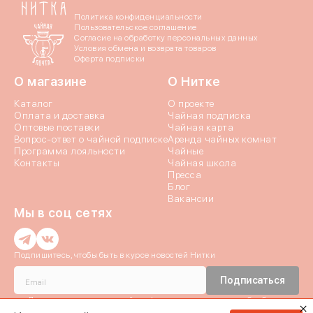
Политика конфиденциальности
Пользовательское соглашение
Согласие на обработку персональных данных
Условия обмена и возврата товаров
Оферта подписки
О магазине
О Нитке
Каталог
О проекте
Оплата и доставка
Чайная подписка
Оптовые поставки
Чайная карта
Вопрос-ответ о чайной подписке
Аренда чайных комнат
Программа лояльности
Чайные
Контакты
Чайная школа
Пресса
Блог
Вакансии
Мы в соц сетях
Введи
Подпишитесь, чтобы быть в курсе новостей Нитки
Введи
Истори
Подписаться
Даю согласие c
политикой конфиденциальности
и на обработку
Мы отправили код
Персональных данных