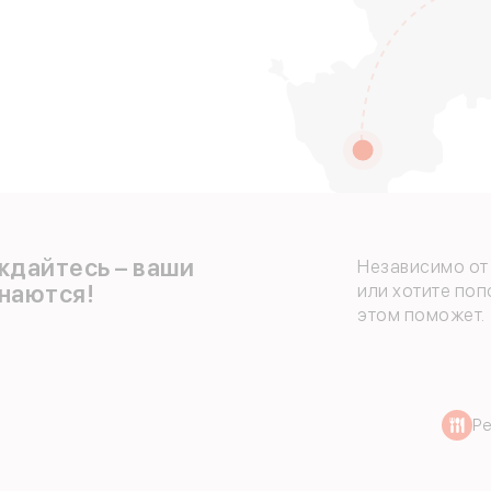
е
ждайтесь – ваши
Независимо от 
наются!
или хотите поп
этом поможет.
Р