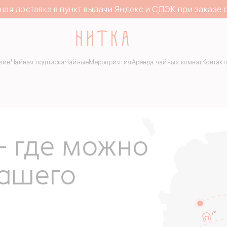
ная доставка в пункт выдачи Яндекс и СДЭК при заказе 
зин
Чайная подписка
Чайные
Мероприятия
Аренда чайных комнат
Контакт
– где можно
нашего