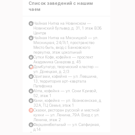
Список заведений с нашим
чаем
Чайная Нитка на Новинском —
Новинский бульвар, д. 31, 1 этаж ВЭБ
Центра
Чайная Нитка на Мясницкой — ул.
Мясницкая, 24/7с1, пространство
Место быть, вход с Банковского
переулка, этаж цокольный
Сутки Кофе, кофейня — проспект
Академика Сахарова д. 45
ДомКультур, творческий кластер —
ул. Донецкая, д. 2/3
Оригами, кофейня — ул. Левшина,
13, территория арт-квартала
Патефонка
Alma, кофейня — ул. Сони Кривой,
52, этаж 1
Хани, кофейня — ул. Вознесенская, д.
32А, ТЦ Семья, этаж 1
Сказки, ресторан русской и местной
кухни — ул. Ленина, 79А. Вход с ул.
Ленина, этаж 2
Фаршенебельный — ул. Сапфирная,
д.14
Чeburek (Фаршенебельный), кафе, бар