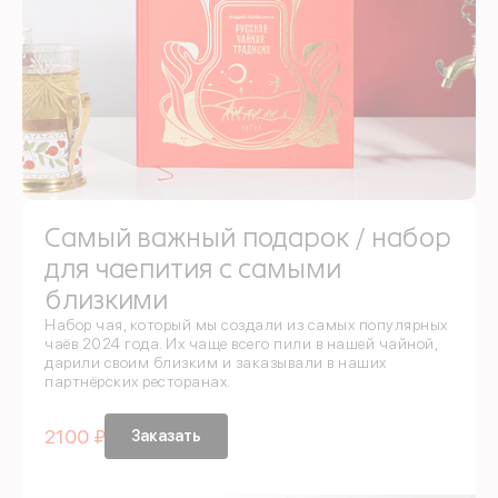
Яндекс ID
Введите свой номер
Номер телефона
Даю согласие на обра
Даю согласие c
полити
Самый важный подарок / набор
для чаепития с самыми
близкими
Набор чая, который мы создали из самых популярных
чаёв 2024 года. Их чаще всего пили в нашей чайной,
дарили своим близким и заказывали в наших
партнёрских ресторанах.
От
2100 ₽
Заказать