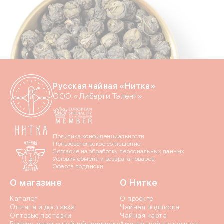
Введите свой номер 
Номер телефона
Даю согласие на обраб
Даю согласие c
политик
Русская чайная «Нитка»
ООО «Либерти Тэлент»
Политика конфиденциальности
Пользовательское соглашение
Согласие на обработку персональных данных
Отпр
Условия обмена и возврата товаров
Оферта подписки
О магазине
О Нитке
Каталог
О проекте
Оплата и доставка
Чайная подписка
Оптовые поставки
Чайная карта