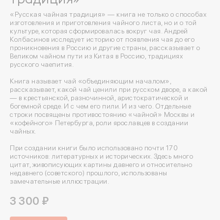
«Русская чайная традиция» — книга не только о способах
изготовления и приготовления чайного листа, но и о той
культуре, которая сформировалась вокруг чая. Андрей
Колбасинов исследует историю от появления чая до его
проникновения в Россию и другие страны, рассказывает о
Великом чайном пути из Китая в Россию, традициях
русского чаепития.
Книга называет чай «объединяющим началом»,
рассказывает, какой чай ценили при русском дворе, а какой
— в крестьянской, разночинной, аристократической и
богемной среде. И с чем его пили. И из чего. Отдельные
строки посвящены противостоянию «чайной» Москвы и
«кофейного» Петербурга, роли ярославцев в создании
чайных.
При создании книги было использовано почти 170
источников: литературных и исторических. Здесь много
цитат, живописующих картины давнего и относительно
недавнего (советского) прошлого, использованы
замечательные иллюстрации.
3 300 ₽