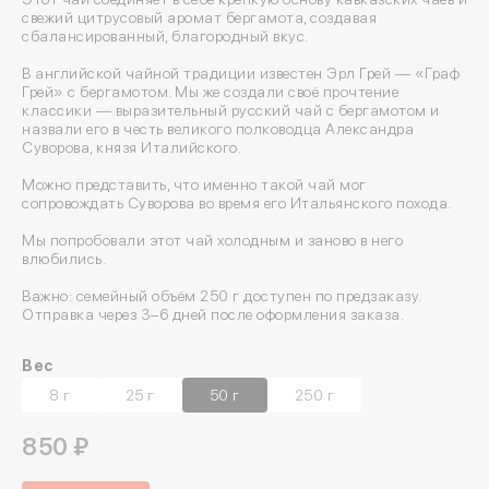
свежий цитрусовый аромат бергамота, создавая
сбалансированный, благородный вкус.
В английской чайной традиции известен Эрл Грей — «Граф
Грей» с бергамотом. Мы же создали своё прочтение
классики — выразительный русский чай с бергамотом и
назвали его в честь великого полководца Александра
Суворова, князя Италийского.
Можно представить, что именно такой чай мог
сопровождать Суворова во время его Итальянского похода.
Мы попробовали этот чай холодным и заново в него
влюбились.
Важно: семейный объём 250 г доступен по предзаказу.
Отправка через 3–6 дней после оформления заказа.
Вес
8 г
25 г
50 г
250 г
850 ₽