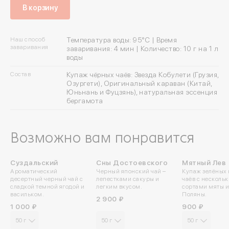
В корзину
Наш способ
Температура воды: 95°C | Время
заваривания
заваривания: 4 мин | Количество: 10 г на 1 л
воды
Состав
Купаж чёрных чаёв: Звезда Кобулети (Грузия,
Озургети), Оригинальный караван (Китай,
Юньнань и Фуцзянь), натуральная эссенция
бергамота
Возможно вам понравится
Суздальский
Сны Достоевского
Мятный Лев
ПРОБУЙТЕ
ПРОБУЙТЕ
Ароматический
Черный японский чай –
Купаж зелёных 
ХОЛОДНЫМ
ХОЛОДНЫМ
десертный черный чай с
лепестками сакуры и
чаёв с несколь
сладкой темной ягодой и
легким вкусом.
сортами мяты и
васильком.
Поляны.
2 900 ₽
1 000 ₽
900 ₽
50 г
50 г
50 г