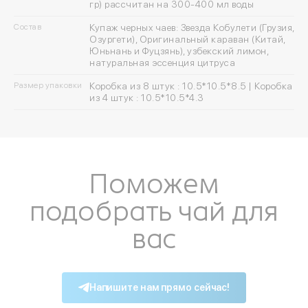
гр) рассчитан на 300-400 мл воды
Состав
Купаж черных чаев: Звезда Кобулети (Грузия,
Озургети), Оригинальный караван (Китай,
Юньнань и Фуцзянь), узбекский лимон,
натуральная эссенция цитруса
Размер упаковки
Коробка из 8 штук : 10.5*10.5*8.5 | Коробка
из 4 штук : 10.5*10.5*4.3
Поможем
подобрать чай для
Войдите в ли
вас
По номеру телефона
Напишите нам прямо сейчас!
Яндекс ID