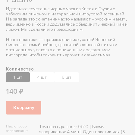
Идеальное сочетание черных чаев из Китая и Грузии с
узбекским лимоном и натуральной цитрусовой эссенцией.
На западе это сочетание часто называют «русским чаем»,
ведь именно в России додумались объединить черный чай и
лимон. Мы сделали его превосходным.
Наши пакетики — произведение искусства! Японский
биоразлагаемый нейлон, прошитый хлопковой нитью и
специальная упаковка с пониженным содержанием
кислорода, чтобы сохранить аромат и свежесть чая.
Количество
1 шт
4 шт
8 шт
140 ₽
В корзину
Наш способ
Температура воды: 95°C | Время
заваривания
заваривания: 4 мин | Один пакетик чая (3