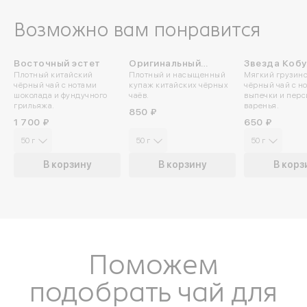
Возможно вам понравится
Восточный эстет
Оригинальный
Звезда Коб
Плотный китайский
Плотный и насыщенный
Мягкий грузин
караван
чёрный чай с нотами
купаж китайских чёрных
чёрный чай с н
шоколада и фундучного
чаёв.
выпечки и перс
грильяжа.
варенья.
850 ₽
1 700 ₽
650 ₽
50 г
50 г
50 г
В корзину
В корзину
В корз
Войдите в ли
Поможем
подобрать чай для
По номеру телефона