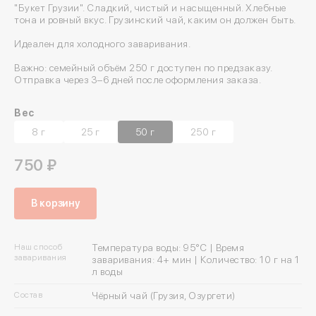
"Букет Грузии". Сладкий, чистый и насыщенный. Хлебные
тона и ровный вкус. Грузинский чай, каким он должен быть.
Идеален для холодного заваривания.
Важно: семейный объём 250 г доступен по предзаказу.
Отправка через 3–6 дней после оформления заказа.
Вес
8 г
25 г
50 г
250 г
750 ₽
В корзину
Наш способ
Температура воды: 95°C | Время
заваривания
заваривания: 4+ мин | Количество: 10 г на 1
л воды
Состав
Чёрный чай (Грузия, Озургети)