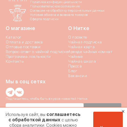
Политика конфиденциальности
Пользовательское соглашение
Согласие на обработку персональных данных
Условия обмена и возврата товаров
Оферта подписки
О магазине
О Нитке
Каталог
О проекте
Оплата и доставка
Чайная подписка
Оптовые поставки
Чайная карта
Вопрос-ответ о чайной подписке
Аренда чайных комнат
Программа лояльности
Чайные
Контакты
Чайная школа
Пресса
Блог
Вакансии
Мы в соц сетях
Введи
Введи
Истори
Подпишитесь, чтобы быть в курсе новостей Нитки
Подписаться
Мы отправили код
Используя сайт, вы
соглашаетесь
Если эта почта при
номер + 7 (9
Даю согласие c
политикой конфиденциальности
и на обработку
Заявка на ко
с обработкой данных
с целью
мы отправил
03.02.2024
Персональных данных
сбора аналитики. Cookies можно
подтвер
Даю согласие на получение
почтовой рассылки