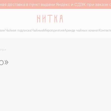
ная доставка в пункт выдачи Яндекс и СДЭК при заказе 
зин
Чайная подписка
Чайные
Мероприятия
Аренда чайных комнат
Контакт
игр»
р»