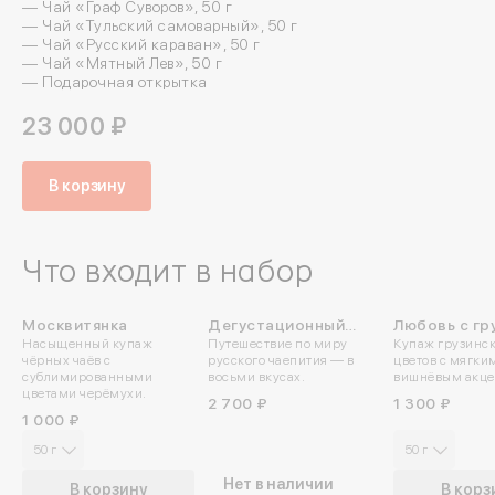
— Чай «Граф Суворов», 50 г
— Чай «Тульский самоварный», 50 г
— Чай «Русский караван», 50 г
— Чай «Мятный Лев», 50 г
— Подарочная открытка
23 000 ₽
В корзину
Что входит в набор
Москвитянка
Дегустационный
Любовь с гр
ПРОБУЙТЕ
ПРОБУЙТЕ
Насыщенный купаж
Путешествие по миру
Купаж грузинск
набор Русские
акцентом
ХОЛОДНЫМ
ХОЛОДНЫМ
чёрных чаёв с
русского чаепития — в
цветов с мягки
книжные узоры
сублимированными
восьми вкусах.
вишнёвым акце
цветами черёмухи.
2 700 ₽
1 300 ₽
1 000 ₽
50 г
50 г
Нет в наличии
В корзину
В корз