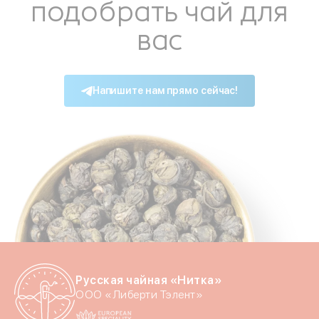
подобрать чай для
Даю согласие c
политик
вас
Напишите нам прямо сейчас!
Отпр
Русская чайная «Нитка»
ООО «Либерти Тэлент»