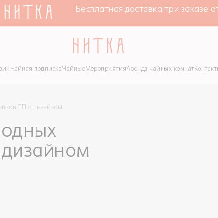
Бесплатная доставка при заказе от 4
зин
Чайная подписка
Чайные
Мероприятия
Аренда чайных комнат
Контакт
итков ПП с дизайном
лодных
 дизайном