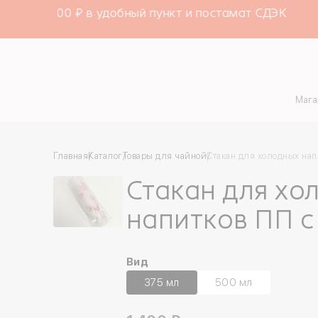
е от 4000 ₽ в удобный пункт и постамат СДЭК
Каталог
Мага
Главная
Каталог
Товары для чайной
Стакан для холодных нап
Стакан для хо
напитков ПП с
Вид
375 мл
500 мл