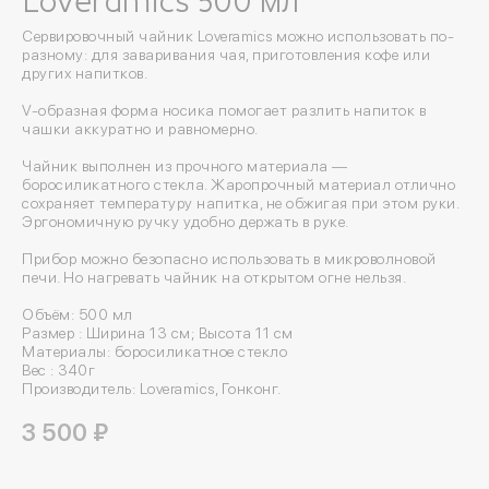
Loveramics 500 мл
Сервировочный чайник Loveramics можно использовать по-
разному: для заваривания чая, приготовления кофе или
других напитков.
V-образная форма носика помогает разлить напиток в
чашки аккуратно и равномерно.
Чайник выполнен из прочного материала —
боросиликатного стекла. Жаропрочный материал отлично
сохраняет температуру напитка, не обжигая при этом руки.
Эргономичную ручку удобно держать в руке.
Прибор можно безопасно использовать в микроволновой
печи. Но нагревать чайник на открытом огне нельзя.
Объём: 500 мл
Размер : Ширина 13 см; Высота 11 см
Материалы: боросиликатное стекло
Вес : 340г
Производитель: Loveramics, Гонконг.
3 500 ₽