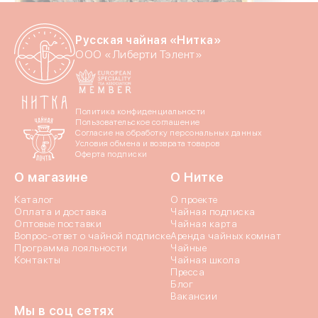
Даю согласие на обраб
Русская чайная «Нитка»
Даю согласие c
политик
ООО «Либерти Тэлент»
Политика конфиденциальности
Пользовательское соглашение
Согласие на обработку персональных данных
Условия обмена и возврата товаров
Оферта подписки
Отпр
О магазине
О Нитке
Каталог
О проекте
Оплата и доставка
Чайная подписка
Оптовые поставки
Чайная карта
Вопрос-ответ о чайной подписке
Аренда чайных комнат
Программа лояльности
Чайные
Контакты
Чайная школа
Пресса
Блог
Вакансии
Мы в соц сетях