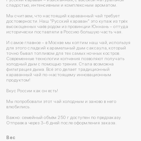
сладостью, интенсивным и комплексным ароматом.
Мы считаем, что настоящий караванный чай требует
достоверности. Наш "Русский караван" это купаж из трёх
высокоценных чаёв родом из провинции Юннань – оттуда
исторически поставляли в Россию большую часть чая.
И самое главное – в Москве мы коптим наш чай, используя
для этого сладкий карамельный дым саксаула, который
точно бывал топливом для тех самых ночных костров.
Современные технологии копчения позволяют получать
холодный дым с помощью трения. Стала возможна
фильтрация дыма. Всё это делает традиционный
караванный чай по-настоящему инновационным
продуктом!
Вкус России как он есть!
Мы попробовали этот чай холодным и заново в него
влюбились.
Важно: семейный объём 250 г доступен по предзаказу.
Отправка через 3–6 дней после оформления заказа.
Вес