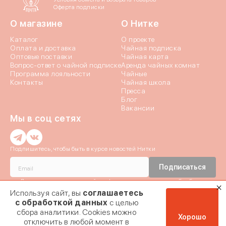
Оферта подписки
О магазине
О Нитке
Каталог
О проекте
Оплата и доставка
Чайная подписка
Оптовые поставки
Чайная карта
Вопрос-ответ о чайной подписке
Аренда чайных комнат
Программа лояльности
Чайные
Контакты
Чайная школа
Пресса
Блог
Вакансии
Мы в соц сетях
Введи
Подпишитесь, чтобы быть в курсе новостей Нитки
Введи
Истори
Подписаться
Даю согласие c
политикой конфиденциальности
и на обработку
Мы отправили код
Персональных данных
Используя сайт, вы
соглашаетесь
Если эта почта при
номер + 7 (9
Даю согласие на получение
почтовой рассылки
Заявка на ко
с обработкой данных
с целью
мы отправил
03.02.2024
сбора аналитики. Cookies можно
подтвер
02.03.2024
Хорошо
отключить в любой момент в