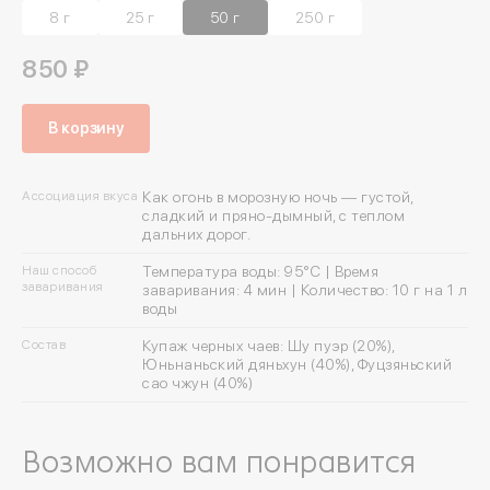
8 г
25 г
50 г
250 г
850 ₽
В корзину
Ассоциация вкуса
Как огонь в морозную ночь — густой,
сладкий и пряно-дымный, с теплом
дальних дорог.
Наш способ
Температура воды: 95°C | Время
заваривания
заваривания: 4 мин | Количество: 10 г на 1 л
воды
Состав
Купаж черных чаев: Шу пуэр (20%),
Юньнаньский дяньхун (40%), Фуцзяньский
сао чжун (40%)
Возможно вам понравится