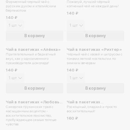
Фирменный черный чай с
Пожалуй, лучший чёрный
Суворов»
караван»
русским духом и италийским
копченый чай на каждый день!
бергамотом
140 ₽
140 ₽
1 шт
1 шт
В корзину
В корзину
Чай в пакетиках «Алёнка»
Чай в пакетиках «Рихтер»
Притягательный и бархатный
Чёрный чай с хвоей и цитрусом с
вкус, как у одноименного
тонами легкой ностальгии по
производителя шоколада!
зимним вечерам.
140 ₽
140 ₽
1 шт
1 шт
В корзину
В корзину
Чай в пакетиках «Любовь с
Чай в пакетиках
Синергия грузинских трав с
Роскошный, сладкий и просто
грузинским акцентом»
«Кустодиевский»
насыщенным акцентом -
восхитительный!
восхитительное лакомство,
160 ₽
пробуждающее самые теплые
чувства