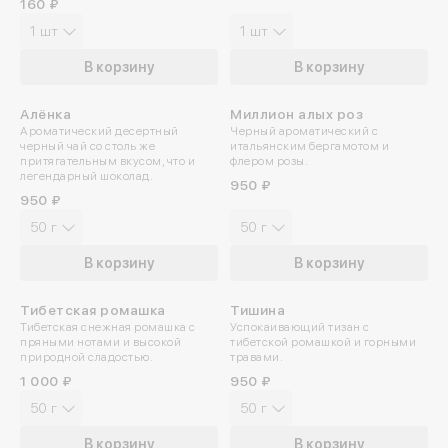
160 ₽
1 шт
1 шт
В корзину
В корзину
Алёнка
Миллион алых роз
Ароматический десертный
Черный ароматический с
черный чай со столь же
итальянским бергамотом и
притягательным вкусом, что и
флером розы.
легендарный шоколад.
950 ₽
950 ₽
50 г
50 г
В корзину
В корзину
Тибетская ромашка
Тишина
Тибетская снежная ромашка с
Успокаивающий тизан с
пряными нотами и высокой
тибетской ромашкой и горными
природной сладостью.
травами.
1 000 ₽
950 ₽
50 г
50 г
В корзину
В корзину