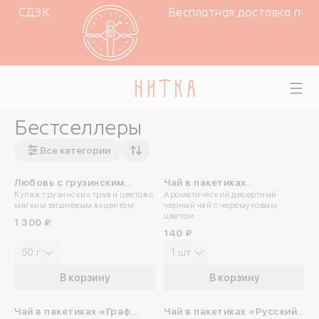
мат СДЭК
Бесплатная доставка при з
Бестселлеры
Все категории
Любовь с грузинским
Чай в пакетиках
ПРОБУЙТЕ ХОЛОДНЫМ
Купаж грузинских трав и цветов с
Ароматический десертный
акцентом
«Москвитянка»
мягким вишнёвым акцентом.
черный чай с черёмуховым
цветом.
1 300 ₽
140 ₽
50 г
1 шт
В корзину
В корзину
Чай в пакетиках «Граф
Чай в пакетиках «Русский