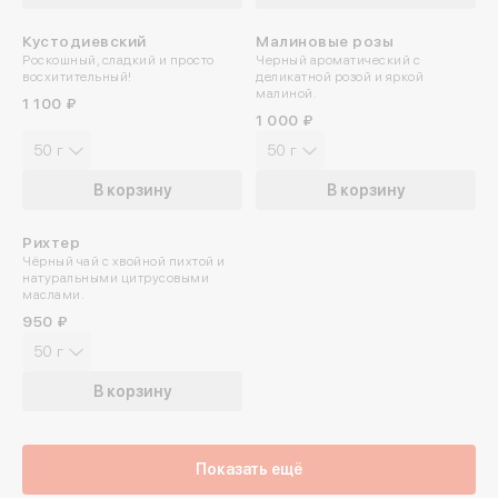
Отпр
Кустодиевский
Малиновые розы
Роскошный, сладкий и просто
Черный ароматический с
восхитительный!
деликатной розой и яркой
малиной.
1 100 ₽
1 000 ₽
50 г
50 г
В корзину
В корзину
Рихтер
Чёрный чай с хвойной пихтой и
натуральными цитрусовыми
маслами.
950 ₽
50 г
В корзину
Показать ещё