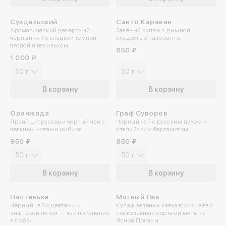
Суздальский
Санто Караван
ПРОБУЙТЕ ХОЛОДНЫМ
Ароматический десертный
Зелёный купаж с дымной
черный чай с сладкой темной
сладостью пало санто.
ягодой и васильком.
850 ₽
1 000 ₽
50 г
50 г
В корзину
В корзину
Оранжада
Граф Суворов
ПРОБУЙТЕ ХОЛОДНЫМ
Яркий цитрусовый черный чай с
Чёрный чай с русским духом и
легкими нотами имбиря
италийским бергамотом.
950 ₽
850 ₽
50 г
50 г
В корзину
В корзину
Настенька
Мятный Лев
ПРОБУЙТЕ ХОЛОДНЫМ
Чёрный чай с цветами и
Купаж зелёных кавказских чаёв с
вишнёвой нотой — как признание
несколькими сортами мяты из
в любви.
Ясной Поляны.