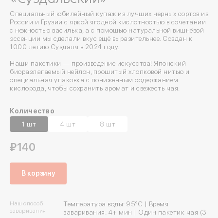
Специальный юбилейный купаж из лучших чёрных сортов из
России и Грузии с яркой ягодной кислотностью в сочетании
с нежностью василька, а с помощью натуральной вишнёвой
эссенции мы сделали вкус ещё выразительнее. Создан к
1000 летию Суздаля в 2024 году.
Наши пакетики — произведение искусства! Японский
биоразлагаемый нейлон, прошитый хлопковой нитью и
специальная упаковка с пониженным содержанием
кислорода, чтобы сохранить аромат и свежесть чая.
Количество
1 шт
4 шт
8 шт
₽140
В корзину
Наш способ
Температура воды: 95°C | Время
заваривания
заваривания: 4+ мин | Один пакетик чая (3