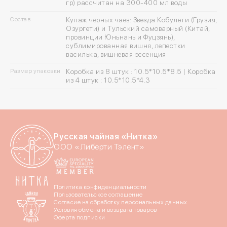
гр) рассчитан на 300-400 мл воды
Состав
Купаж черных чаев: Звезда Кобулети (Грузия,
Озургети) и Тульский самоварный (Китай,
провинции Юньнань и Фуцзянь),
сублимированная вишня, лепестки
Войдите в ли
василька, вишневая эссенция
Размер упаковки
Коробка из 8 штук : 10.5*10.5*8.5 | Коробка
из 4 штук : 10.5*10.5*4.3
По номеру телефона
Яндекс ID
Введите свой номер 
Русская чайная «Нитка»
ООО «Либерти Тэлент»
Номер телефона
Даю согласие на обраб
Политика конфиденциальности
Пользовательское соглашение
Согласие на обработку персональных данных
Даю согласие c
политик
Условия обмена и возврата товаров
Оферта подписки