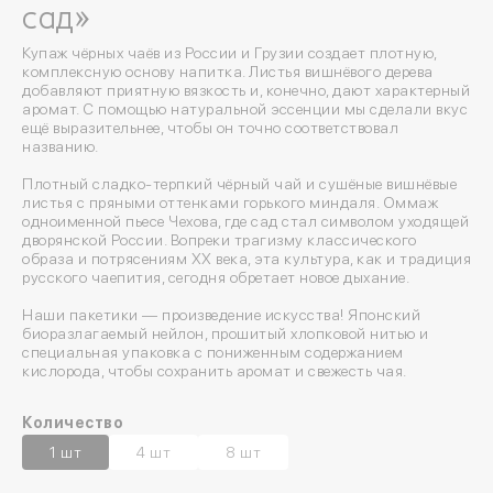
сад»
Купаж чёрных чаёв из России и Грузии создает плотную,
комплексную основу напитка. Листья вишнёвого дерева
добавляют приятную вязкость и, конечно, дают характерный
аромат. С помощью натуральной эссенции мы сделали вкус
ещё выразительнее, чтобы он точно соответствовал
названию.
Плотный сладко-терпкий чёрный чай и сушёные вишнёвые
листья с пряными оттенками горького миндаля. Оммаж
одноименной пьесе Чехова, где сад стал символом уходящей
дворянской России. Вопреки трагизму классического
образа и потрясениям ХХ века, эта культура, как и традиция
русского чаепития, сегодня обретает новое дыхание.
Наши пакетики — произведение искусства! Японский
биоразлагаемый нейлон, прошитый хлопковой нитью и
специальная упаковка с пониженным содержанием
кислорода, чтобы сохранить аромат и свежесть чая.
Количество
1 шт
4 шт
8 шт