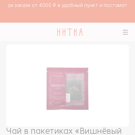
 при заказе от 4000 ₽ в удобный пункт и постамат СД
Чай в пакетиках «Вишнёвый