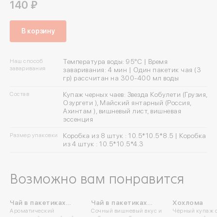
140 ₽
В корзину
Наш способ
Температура воды: 95°C | Время
заваривания
заваривания: 4 мин | Один пакетик чая (3
гр) рассчитан на 300-400 мл воды
Состав
Купаж черных чаев: Звезда Кобулети (Грузия,
Озургети ), Майский янтарный (Россия,
Ахинтам ), вишневый лист, вишневая
эссенция
Размер упаковки
Коробка из 8 штук : 10.5*10.5*8.5 | Коробка
из 4 штук : 10.5*10.5*4.3
Возможно вам понравится
Чай в пакетиках
Чай в пакетиках
Хохлома
ПРОБУЙТЕ
Ароматический
Сочный вишневый вкус и
Чёрный купаж 
«Москвитянка»
«Суздальский»
ХОЛОДНЫМ