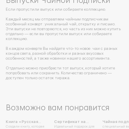
Выпуски Чайной Подписки
Если пропустили выпуск или собираете коллекцию.
Каждый месяц мы отправляем чайным подписчикам
особенный конверт: уникальный чай, открытку и письмо.
Эти выпуски не повторяются, но часть из них можно купить
отдельно — если вы пропустили выпуск или собираете
коллекцию.
В каждом конверте Вы найдете что-то новое: чаи с разных
концов света, разной обработки и разных вкусовых
особенностей, а также новинки нашего ассортимента.
Отдельно можно приобрести тот выпуск, который хотите
попробовать или сохранить. Количество ограничено —
доступен только остаток тиража.
Возможно вам понравится
Книга «Русская
Сертификат на
Чайная подп
Создали книгу, которая
Идеальный подарок для
специальный в
чайная традиция»
лекцию Чайной
юбилею Зои