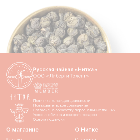
Введите свой номер 
Номер телефона
Даю согласие на обраб
Даю согласие c
политик
Русская чайная «Нитка»
ООО «Либерти Тэлент»
Политика конфиденциальности
Отпр
Пользовательское соглашение
Согласие на обработку персональных данных
Условия обмена и возврата товаров
Оферта подписки
О магазине
О Нитке
Каталог
О проекте