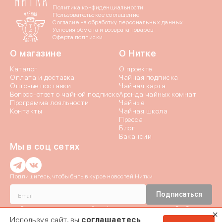
По номеру телефона
Политика конфиденциальности
Пользовательское соглашение
Яндекс ID
Согласие на обработку персональных данных
Условия обмена и возврата товаров
Оферта подписки
Введите свой номер 
О магазине
О Нитке
Каталог
О проекте
Номер телефона
Оплата и доставка
Чайная подписка
Оптовые поставки
Чайная карта
Вопрос-ответ о чайной подписке
Аренда чайных комнат
Даю согласие на обраб
Программа лояльности
Чайные
Контакты
Чайная школа
Даю согласие c
политик
Пресса
Блог
Вакансии
Мы в соц сетях
Введи
Подпишитесь, чтобы быть в курсе новостей Нитки
Введи
Истори
Подписаться
Отпр
Даю согласие c
политикой конфиденциальности
и на обработку
Мы отправили код
Персональных данных
Используя сайт, вы
соглашаетесь
Если эта почта при