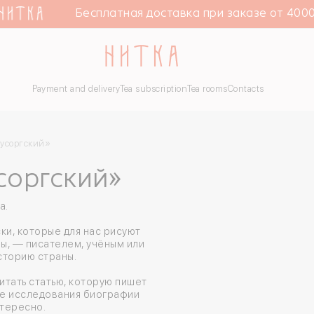
Бесплатная доставка при заказе от 4000 
Payment and delivery
Tea subscription
Tea rooms
Contacts
Мусоргский»
соргский»
а.
ки, которые для нас рисуют
ры, — писателем, учёным или
сторию страны.
итать статью, которую пишет
ые исследования биографии
нтересно.