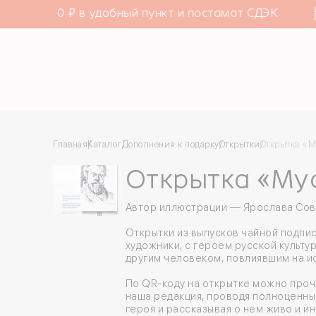
е от 4000 ₽ в удобный пункт и постамат СДЭК
Каталог
Главная
Каталог
Дополнения к подарку
Открытки
Открытка «
Открытка «Му
Автор иллюстрации — Ярослава Сов
Открытки из выпусков чайной подпис
художники, с героем русской культу
другим человеком, повлиявшим на и
По QR-коду на открытке можно проч
наша редакция, проводя полноценн
героя и рассказывая о нем живо и и