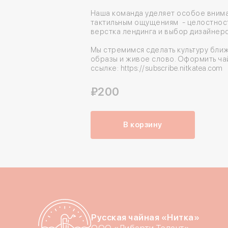
Наша команда уделяет особое внима
тактильным ощущениям - целостност
верстка лендинга и выбор дизайнерс
Мы стремимся сделать культуру ближ
образы и живое слово. Оформить ча
ссылке:
https://subscribe.nitkatea.com
₽200
В корзину
Русская чайная «Нитка»