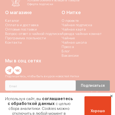
Условия обмена и возврата товаров
Оферта подписки
О магазине
О Нитке
Каталог
О проекте
Оплата и доставка
Чайная подписка
Оптовые поставки
Чайная карта
Вопрос-ответ о чайной подписке
Аренда чайных комнат
Программа лояльности
Чайные
Отпр
Контакты
Чайная школа
Пресса
Блог
Вакансии
Мы в соц сетях
Введи
Подпишитесь, чтобы быть в курсе новостей Нитки
Введи
Истори
Подписаться
Даю согласие c
политикой конфиденциальности
и на обработку
Мы отправили код
Персональных данных
Используя сайт, вы
соглашаетесь
Если эта почта при
номер + 7 (9
Даю согласие на получение
почтовой рассылки
Заявка на ко
с обработкой данных
с целью
мы отправил
03.02.2024
сбора аналитики. Cookies можно
подтвер
02.03.2024
Хорошо
отключить в любой момент в