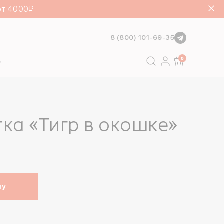
от 4000₽
8 (800) 101-69-35
Поиск
0
ы
ка «Тигр в окошке»
ну