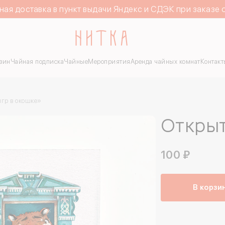
ная доставка в пункт выдачи Яндекс и СДЭК при заказе 
зин
Чайная подписка
Чайные
Мероприятия
Аренда чайных комнат
Контакт
игр в окошке»
Открыт
100 ₽
В корзи