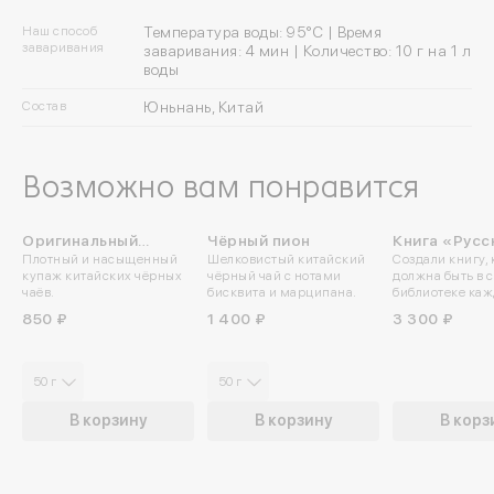
Наш способ
Температура воды: 95°C | Время
заваривания
заваривания: 4 мин | Количество: 10 г на 1 л
воды
Состав
Юньнань, Китай
Возможно вам понравится
Оригинальный
Чёрный пион
Книга «Русс
Плотный и насыщенный
Шелковистый китайский
Создали книгу, 
караван
чайная тра
купаж китайских чёрных
чёрный чай с нотами
должна быть в 
чаёв.
бисквита и марципана.
библиотеке каж
850 ₽
1 400 ₽
3 300 ₽
50 г
50 г
В корзину
В корзину
В корз
Войдите в ли