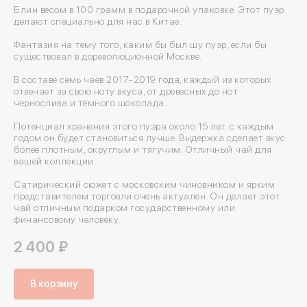
Блин весом в 100 грамм в подарочной упаковке. Этот пуэр
делают специально для нас в Китае.
Фантазия на тему того, каким бы был шу пуэр, если бы
существовал в дореволюционной Москве.
В составе семь чаёв 2017-2019 года, каждый из которых
отвечает за свою ноту вкуса, от древесных до нот
чернослива и тёмного шоколада.
Потенциал хранения этого пуэра около 15 лет. с каждым
годом он будет становиться лучше. Выдержка сделает вкус
более плотным, округлым и тягучим. Отличный чай для
вашей коллекции.
Сатирический сюжет с московским чиновником и ярким
представителем торговли очень актуален. Он делает этот
чай отличным подарком государственному или
финансовому человеку.
2 400 ₽
В корзину