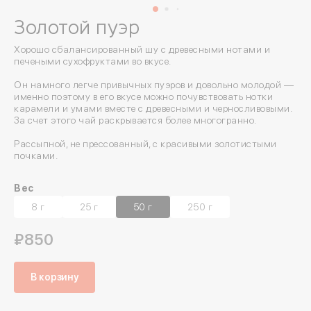
Золотой пуэр
Хорошо сбалансированный шу с древесными нотами и
печеными сухофруктами во вкусе.
Он намного легче привычных пуэров и довольно молодой —
именно поэтому в его вкусе можно почувствовать нотки
карамели и умами вместе с древесными и черносливовыми.
За счет этого чай раскрывается более многогранно.
Рассыпной, не прессованный, с красивыми золотистыми
почками.
Вес
8 г
25 г
50 г
250 г
₽850
В корзину