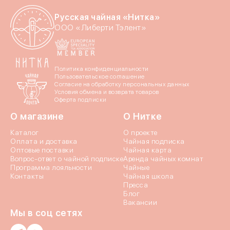
Русская чайная «Нитка»
Даю согласие на обраб
ООО «Либерти Тэлент»
Даю согласие c
политик
Политика конфиденциальности
Пользовательское соглашение
Согласие на обработку персональных данных
Условия обмена и возврата товаров
Оферта подписки
О магазине
О Нитке
Отпр
Каталог
О проекте
Оплата и доставка
Чайная подписка
Оптовые поставки
Чайная карта
Вопрос-ответ о чайной подписке
Аренда чайных комнат
Программа лояльности
Чайные
Контакты
Чайная школа
Пресса
Блог
Вакансии
Мы в соц сетях