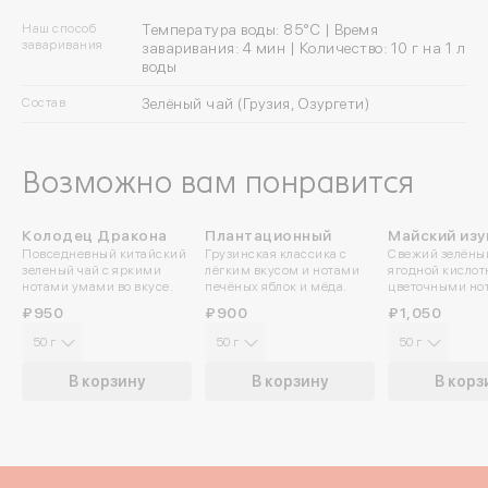
Наш способ
Температура воды: 85°C | Время
заваривания
заваривания: 4 мин | Количество: 10 г на 1 л
воды
Состав
Зелёный чай (Грузия, Озургети)
Возможно вам понравится
Колодец Дракона
Плантационный
Майский из
Войдите в ли
Повседневный китайский
Грузинская классика с
Свежий зелёный
зеленый чай с яркими
лёгким вкусом и нотами
ягодной кислот
нотами умами во вкусе.
печёных яблок и мёда.
цветочными но
По номеру телефона
₽950
₽900
₽1,050
50 г
50 г
50 г
Яндекс ID
В корзину
В корзину
В корз
Введите свой номер 
Номер телефона