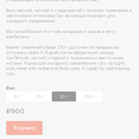
Вкус мягкий, чистый и сладковатый с лёгкими травяными и
цветочными оттенками.Так же хорошо подходит для
холодного заваривания.
Мы попробовали этот чай холодным и заново в него
влюбились.
Важно: семейный объём 250 г доступен по предзаказу.
Отправка через 3–6 дней после оформления заказа.
<p>Лёгкий, чистый, сладкий с травяными и цветочными
нотами. Хорош для холодного заваривания.</p> <p>Light,
pure, sweet with herbal and floral notes. It's great for cold brewing.
</p>
Вес
8 г
25 г
50 г
250 г
₽900
В корзину