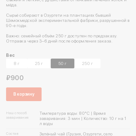
мёда.
Сырьё собирают в Озургети на плантациях бывшей
Шемокмедской экспериментальной фабрики, разрушенной в
90-е годы.
Важно: семейный объём 250 г доступен по предзаказу.
Отправка через 3–6 дней после оформления заказа.
Вес
8 г
25 г
50 г
250 г
₽900
В корзину
Наш способ
Температура воды: 80°C | Время
заваривания
заваривания: 3 мин | Количество: 10 г на 1
л воды
Состав
Зелёный чай (Грузия, Озургети, село