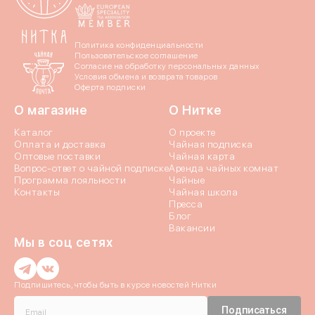
Даю согласие c
политик
Политика конфиденциальности
Пользовательское соглашение
Согласие на обработку персональных данных
Условия обмена и возврата товаров
Оферта подписки
О магазине
О Нитке
Каталог
О проекте
Оплата и доставка
Чайная подписка
Отпр
Оптовые поставки
Чайная карта
Вопрос-ответ о чайной подписке
Аренда чайных комнат
Программа лояльности
Чайные
Контакты
Чайная школа
Пресса
Блог
Вакансии
Мы в соц сетях
Введи
Подпишитесь, чтобы быть в курсе новостей Нитки
Введи
Истори
Подписаться