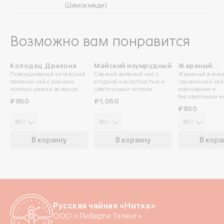
Шемокмеди)
Возможно вам понравится
Колодец Дракона
Майский изумрудный
Жареный
Повседневный китайский
Свежий зелёный чай с
Жареный в воке
Озургетски
зеленый чай с яркими
ягодной кислотностью и
грузинский чай
нотами умами во вкусе.
цветочными нотами.
ореховыми и
Войдите в ли
бисквитными н
₽950
₽1,050
₽850
50 г
50 г
50 г
По номеру телефона
В корзину
В корзину
В корз
Яндекс ID
Введите свой номер 
Номер телефона
Русская чайная «Нитка»
ООО «Либерти Тэлент»
Даю согласие на обраб