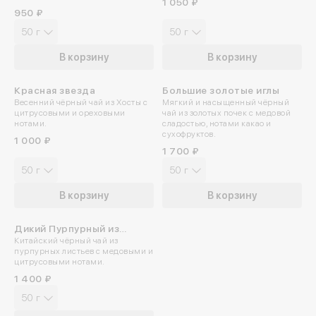
1 050 ₽
950 ₽
50 г
50 г
Войдите в ли
В корзину
В корзину
По номеру телефона
Красная звезда
Большие золотые иглы
Весенний чёрный чай из Хосты с
Мягкий и насыщенный чёрный
Яндекс ID
цитрусовыми и ореховыми
чай из золотых почек с медовой
нотами.
сладостью, нотами какао и
сухофруктов.
1 000 ₽
Введите свой номер 
1 700 ₽
50 г
50 г
Номер телефона
В корзину
В корзину
Даю согласие на обраб
Дикий Пурпурный из
Китайский чёрный чай из
Чженьюань
Даю согласие c
политик
пурпурных листьев с медовыми и
цитрусовыми нотами.
1 400 ₽
50 г