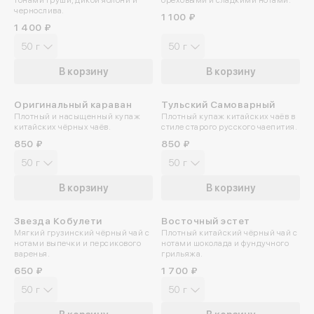
тонами груши, дикой яблони и
ореховыми и сладкими нотами.
чернослива.
1 100 ₽
1 400 ₽
50 г
50 г
В корзину
В корзину
Оригинальный караван
Тульский Самоварный
ПРОБУЙТЕ ХОЛОДНЫМ
Плотный и насыщенный купаж
Плотный купаж китайских чаёв в
китайских чёрных чаёв.
стиле старого русского чаепития.
850 ₽
850 ₽
50 г
50 г
В корзину
В корзину
Звезда Кобулети
Восточный эстет
Мягкий грузинский чёрный чай с
Плотный китайский чёрный чай с
нотами выпечки и персикового
нотами шоколада и фундучного
варенья.
грильяжа.
650 ₽
1 700 ₽
50 г
50 г