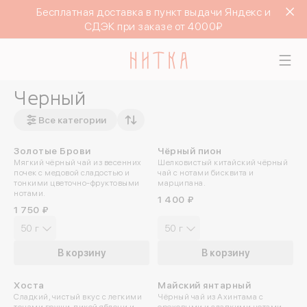
Бесплатная доставка в пункт выдачи Яндекс и
СДЭК при заказе от 4000₽
Черный
Все категории
Золотые Брови
Чёрный пион
Мягкий чёрный чай из весенних
Шелковистый китайский чёрный
почек с медовой сладостью и
чай с нотами бисквита и
тонкими цветочно-фруктовыми
марципана.
нотами.
1 400 ₽
1 750 ₽
50 г
50 г
В корзину
В корзину
Хоста
Майский янтарный
Сладкий, чистый вкус с легкими
Чёрный чай из Ахинтама с