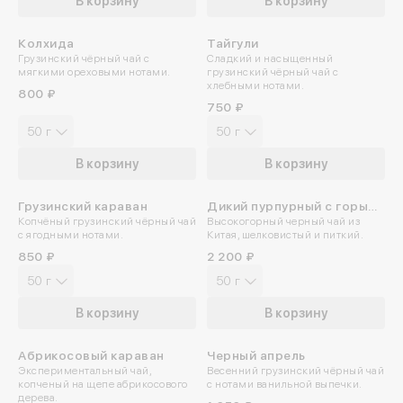
В корзину
В корзину
Колхида
Тайгули
ПРОБУЙТЕ ХОЛОДНЫМ
Грузинский чёрный чай с
Сладкий и насыщенный
мягкими ореховыми нотами.
грузинский чёрный чай с
хлебными нотами.
800 ₽
750 ₽
50 г
50 г
В корзину
В корзину
Грузинский караван
Дикий пурпурный с горы
Копчёный грузинский чёрный чай
Высокогорный черный чай из
Айлао
с ягодными нотами.
Китая, шелковистый и питкий.
850 ₽
2 200 ₽
50 г
50 г
В корзину
В корзину
Абрикосовый караван
Черный апрель
Экспериментальный чай,
Весенний грузинский чёрный чай
копченый на щепе абрикосового
с нотами ванильной выпечки.
дерева.