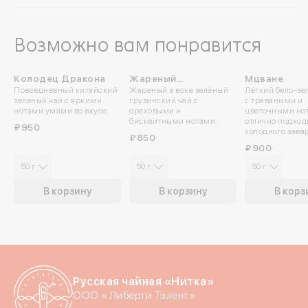
Возможно вам понравится
Колодец Дракона
Жареный
Мцване
ПРОБУЙТЕ
Повседневный китайский
Жареный в воке зелёный
Лёгкий бело-зе
Озургетский
ХОЛОДНЫМ
зеленый чай с яркими
грузинский чай с
с травяными и
нотами умами во вкусе.
ореховыми и
цветочными но
бисквитными нотами.
отлично подход
Войдите в ли
₽950
холодного зава
₽850
₽900
50 г
50 г
50 г
По номеру телефона
В корзину
В корзину
В корз
Яндекс ID
Введите свой номер 
Номер телефона
Русская чайная «Нитка»
ООО «Либерти Тэлент»
Даю согласие на обраб