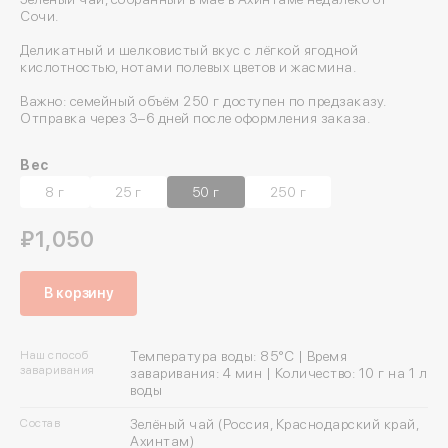
Сочи.
Деликатный и шелковистый вкус с лёгкой ягодной
кислотностью, нотами полевых цветов и жасмина.
Важно: семейный объём 250 г доступен по предзаказу.
Отправка через 3–6 дней после оформления заказа.
Вес
8 г
25 г
50 г
250 г
₽1,050
В корзину
Наш способ
Температура воды: 85°C | Время
заваривания
заваривания: 4 мин | Количество: 10 г на 1 л
воды
Состав
Зелёный чай (Россия, Краснодарский край,
Ахинтам)