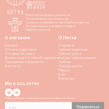
Даю согласие c
политик
Политика конфиденциальности
Пользовательское соглашение
Согласие на обработку персональных данных
Условия обмена и возврата товаров
Оферта подписки
О магазине
О Нитке
Каталог
О проекте
Оплата и доставка
Чайная подписка
Отпр
Оптовые поставки
Чайная карта
Вопрос-ответ о чайной подписке
Аренда чайных комнат
Программа лояльности
Чайные
Контакты
Чайная школа
Пресса
Блог
Вакансии
Мы в соц сетях
Введи
Подпишитесь, чтобы быть в курсе новостей Нитки
Введи
Истори
Подписаться