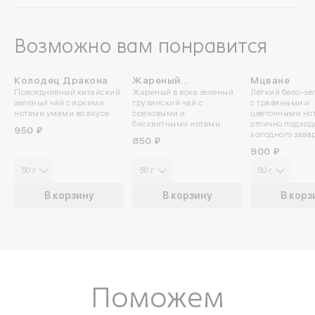
Возможно вам понравится
Колодец Дракона
Жареный
Мцване
ПРОБУЙТЕ
Повседневный китайский
Жареный в воке зелёный
Лёгкий бело-зе
Озургетский
ХОЛОДНЫМ
зеленый чай с яркими
грузинский чай с
с травяными и
нотами умами во вкусе.
ореховыми и
цветочными но
бисквитными нотами.
отлично подход
950 ₽
холодного зава
850 ₽
900 ₽
50 г
50 г
50 г
В корзину
В корзину
В корз
Войдите в ли
Поможем