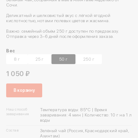
Сочи.
Деликатный и шелковистый вкус с лёгкой ягодной
кислотностью, нотами полевых цветов и жасмина.
Важно: семейный объём 250 г доступен по предзаказу.
Отправка через 3–6 дней после оформления заказа.
Вес
8 г
25 г
50 г
250 г
1 050 ₽
В корзину
Наш способ
Температура воды: 85°C | Время
заваривания
заваривания: 4 мин | Количество: 10 г на 1 л
воды
Состав
Зелёный чай (Россия, Краснодарский край,
Ахинтам)