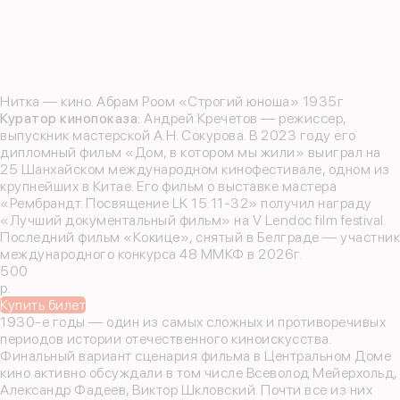
Нитка — кино. Абрам Роом «Строгий юноша» 1935г
Куратор кинопоказа:
Андрей Кречетов — режиссер,
выпускник мастерской А.Н. Сокурова. В 2023 году его
дипломный фильм «Дом, в котором мы жили» выиграл на
25 Шанхайском международном кинофестивале, одном из
крупнейших в Китае. Его фильм о выставке мастера
«Рембрандт. Посвящение LK 15:11-32» получил награду
«Лучший документальный фильм» на V Lendoc film festival.
Последний фильм «Кокице», снятый в Белграде — участник
международного конкурса 48 ММКФ в 2026г.
500
р.
Купить билет
1930-е годы — один из самых сложных и противоречивых
периодов истории отечественного киноискусства.
Финальный вариант сценария фильма в Центральном Доме
кино активно обсуждали в том числе Всеволод Мейерхольд,
Александр Фадеев, Виктор Шкловский. Почти все из них