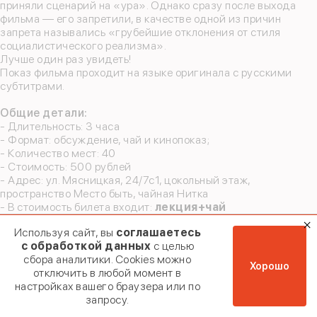
приняли сценарий на «ура». Однако сразу после выхода
фильма — его запретили, в качестве одной из причин
запрета назывались «грубейшие отклонения от стиля
социалистического реализма».
Лучше один раз увидеть!
Показ фильма проходит на языке оригинала с русскими
субтитрами.
Общие детали:
- Длительность: 3 часа
- Формат: обсуждение, чай и кинопоказ;
- Количество мест: 40
- Стоимость: 500 рублей
Введи
Введи
- Адрес: ул. Мясницкая, 24/7с1, цокольный этаж,
пространство Место быть, чайная Нитка
Истори
- В стоимость билета входит:
лекция+чай
Назад
Мы отправили код
Используя сайт, вы
соглашаетесь
Если эта почта при
номер + 7 (9
Заявка на ко
с обработкой данных
с целью
мы отправил
03.02.2024
сбора аналитики. Cookies можно
подтвер
02.03.2024
Хорошо
отключить в любой момент в
02.04.2024
настройках вашего браузера или по
Вы действит
0
03.05.2024
запросу.
Номер телефона
Заявка от
01.06.2024
Вы действит
Вы действит
Каталог
Поиск
Корзина
Войти
отменит