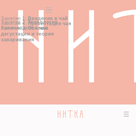
Занятие 1.
Введение в чай
Занятие 2.
Технология
Занятие 4.
Презентация чая
производства чая
Занятие 3.
Основы
дегустации и теория
заваривания