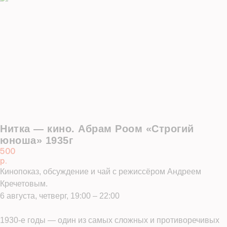
Войдите в ли
По номеру телефона
Яндекс ID
Нитка — кино. Абрам Роом «Строгий
Введите свой номер 
юноша» 1935г
500
р.
Номер телефона
Кинопоказ, обсуждение и чай с режиссёром Андреем
Кречетовым.
Даю согласие на обраб
6 августа, четверг, 19:00 – 22:00
Даю согласие c
политик
1930-е годы — один из самых сложных и противоречивых